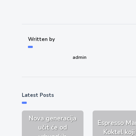
Written by
admin
Latest Posts
Nova generacija
Espresso Mar
učit će od
Koktel koji