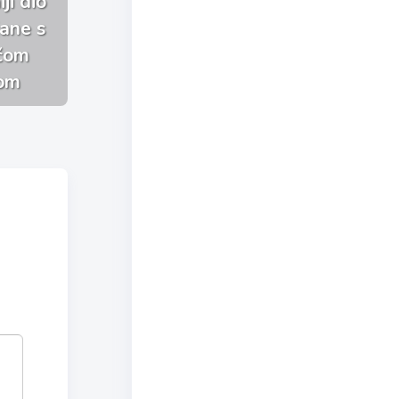
ji dio
jane s
ačom
om