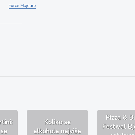
Force Majeure
Pizza & B
tini:
Koliko se
Festival Bj
 se
alkohola najviše