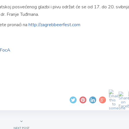
atskoj posvećenog glazbi i pivu održat će se od 17. do 20. svibnj
dr. Franje Tuđmana.
ete pronaći na
http://zagrebbeerfest.com
MFocA
NEXT POST