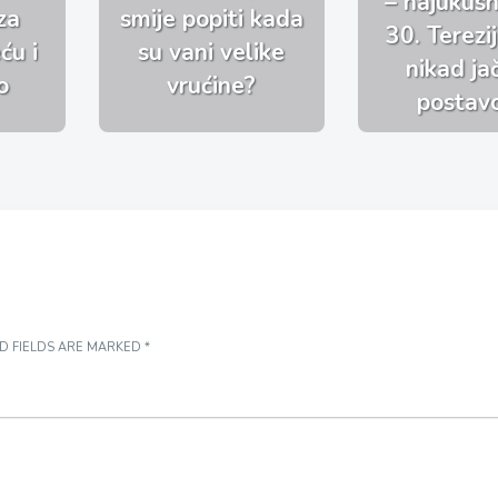
– najukusni
za
smije popiti kada
30. Terezi
ću i
su vani velike
nikad j
o
vrućine?
postav
D FIELDS ARE MARKED
*