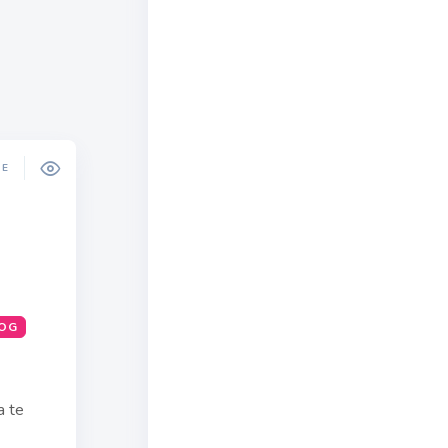
DE
OG
a te