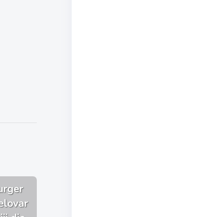
urger
elovar