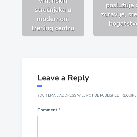
vrhunskih
poslužuje 
stručnjaka u
zdravlje, sre
modernom
bogatstv
trening centru
Leave a Reply
YOUR EMAIL ADDRESS WILL NOT BE PUBLISHED.
REQUIRE
Comment
*