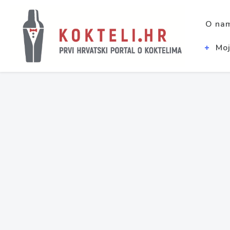
O na
Moj