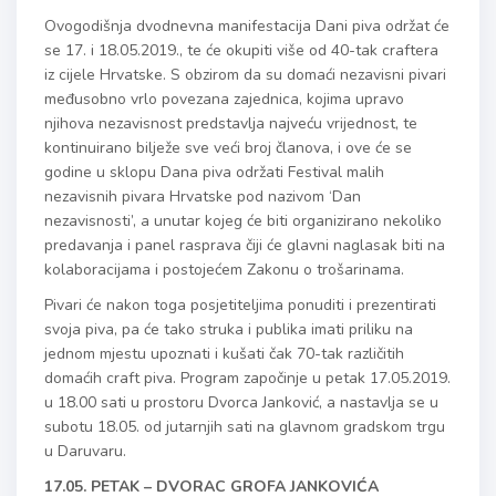
Ovogodišnja dvodnevna manifestacija Dani piva održat će
se 17. i 18.05.2019., te će okupiti više od 40-tak craftera
iz cijele Hrvatske. S obzirom da su domaći nezavisni pivari
međusobno vrlo povezana zajednica, kojima upravo
njihova nezavisnost predstavlja najveću vrijednost, te
kontinuirano bilježe sve veći broj članova, i ove će se
godine u sklopu Dana piva održati Festival malih
nezavisnih pivara Hrvatske pod nazivom ‘Dan
nezavisnosti’, a unutar kojeg će biti organizirano nekoliko
predavanja i panel rasprava čiji će glavni naglasak biti na
kolaboracijama i postojećem Zakonu o trošarinama.
Pivari će nakon toga posjetiteljima ponuditi i prezentirati
svoja piva, pa će tako struka i publika imati priliku na
jednom mjestu upoznati i kušati čak 70-tak različitih
domaćih craft piva. Program započinje u petak 17.05.2019.
u 18.00 sati u prostoru Dvorca Janković, a nastavlja se u
subotu 18.05. od jutarnjih sati na glavnom gradskom trgu
u Daruvaru.
17.05. PETAK – DVORAC GROFA JANKOVIĆA