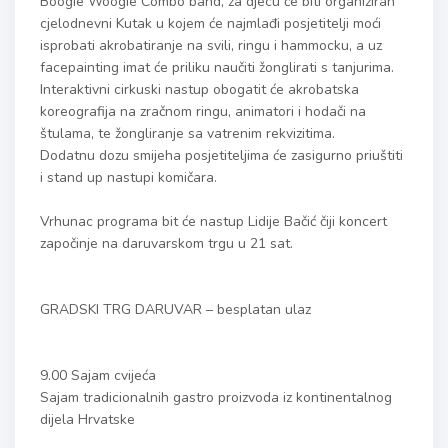
Boogie Woogie Combo band, za djecu će biti organiziran
cjelodnevni Kutak u kojem će najmlađi posjetitelji moći
isprobati akrobatiranje na svili, ringu i hammocku, a uz
facepainting imat će priliku naučiti žonglirati s tanjurima.
Interaktivni cirkuski nastup obogatit će akrobatska
koreografija na zračnom ringu, animatori i hodači na
štulama, te žongliranje sa vatrenim rekvizitima.
Dodatnu dozu smijeha posjetiteljima će zasigurno priuštiti
i stand up nastupi komičara.
Vrhunac programa bit će nastup Lidije Bačić čiji koncert
započinje na daruvarskom trgu u 21 sat.
GRADSKI TRG DARUVAR – besplatan ulaz
9.00 Sajam cvijeća
Sajam tradicionalnih gastro proizvoda iz kontinentalnog
dijela Hrvatske