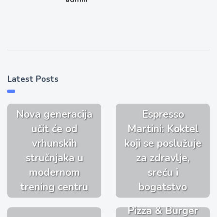
Latest Posts
Nova generacija
Espresso
učit će od
Martini: Koktel
vrhunskih
koji se poslužuje
stručnjaka u
za zdravlje,
modernom
sreću i
trening centru
bogatstvo
Pizza & Burger