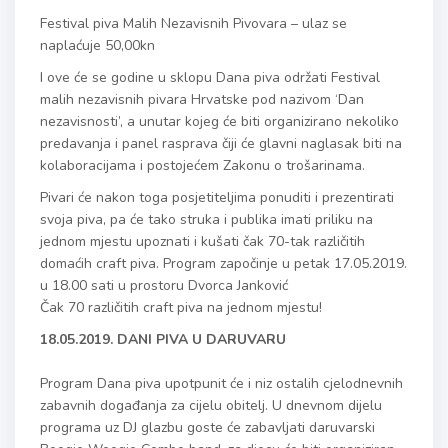
Festival piva Malih Nezavisnih Pivovara – ulaz se
naplaćuje 50,00kn
I ove će se godine u sklopu Dana piva održati Festival
malih nezavisnih pivara Hrvatske pod nazivom ‘Dan
nezavisnosti’, a unutar kojeg će biti organizirano nekoliko
predavanja i panel rasprava čiji će glavni naglasak biti na
kolaboracijama i postojećem Zakonu o trošarinama.
Pivari će nakon toga posjetiteljima ponuditi i prezentirati
svoja piva, pa će tako struka i publika imati priliku na
jednom mjestu upoznati i kušati čak 70-tak različitih
domaćih craft piva. Program započinje u petak 17.05.2019.
u 18.00 sati u prostoru Dvorca Janković
Čak 70 različitih craft piva na jednom mjestu!
18.05.2019. DANI PIVA U DARUVARU
Program Dana piva upotpunit će i niz ostalih cjelodnevnih
zabavnih događanja za cijelu obitelj. U dnevnom dijelu
programa uz DJ glazbu goste će zabavljati daruvarski