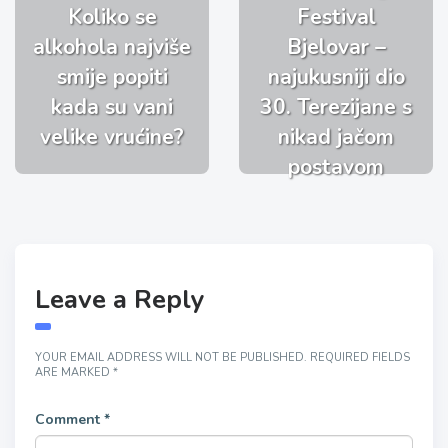
Koliko se
Festival
alkohola najviše
Bjelovar –
smije popiti
najukusniji dio
kada su vani
30. Terezijane s
velike vrućine?
nikad jačom
postavom
Leave a Reply
YOUR EMAIL ADDRESS WILL NOT BE PUBLISHED.
REQUIRED FIELDS
ARE MARKED
*
Comment
*