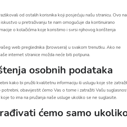
zlikovali od ostalih korisnika koji posjećuju našu stranicu. Ovo n
iskustvo u pretraživanju te nam omogućuje da kontinuirano
macije o kolačićima koje koristimo i svrsi njihovog korištenja
 vašeg web preglednika (browsera) u svakom trenutku. Ako ne
naše internet stranice možda neće biti potpuna.
štenja osobnih podataka
 kako bi pružili kvalitetnu informaciju ili uslugu koje ste zatražil
potrebni, obavijestit ćemo Vas o tome i zatražiti Vašu suglasnos
a koje to ima na pružanja naše usluge ukoliko se ne suglasite.
rađivati ćemo samo ukoliko