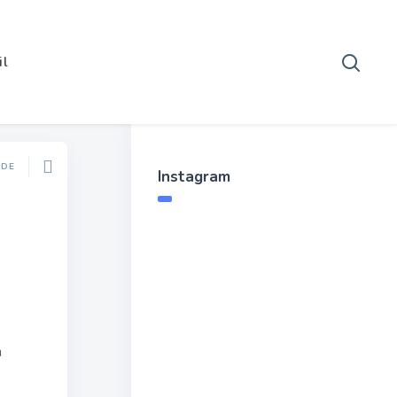
il
ODE
Instagram
m