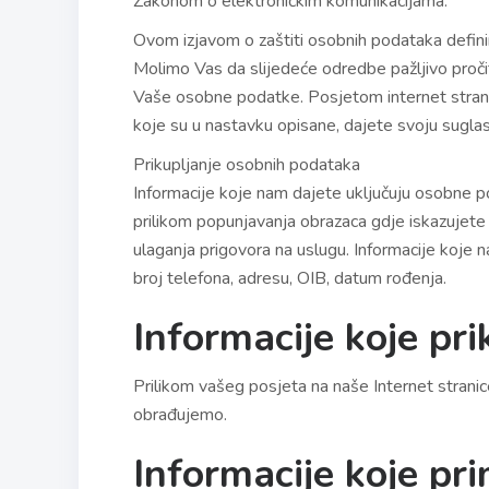
Zakonom o elektroničkim komunikacijama.
Ovom izjavom o zaštiti osobnih podataka definir
Molimo Vas da slijedeće odredbe pažljivo proči
Vaše osobne podatke. Posjetom internet strani
koje su u nastavku opisane, dajete svoju suglasn
Prikupljanje osobnih podataka
Informacije koje nam dajete uključuju osobne po
prilikom popunjavanja obrazaca gdje iskazujete ž
ulaganja prigovora na uslugu. Informacije koje 
broj telefona, adresu, OIB, datum rođenja.
Informacije koje pr
Prilikom vašeg posjeta na naše Internet stranic
obrađujemo.
Informacije koje pr