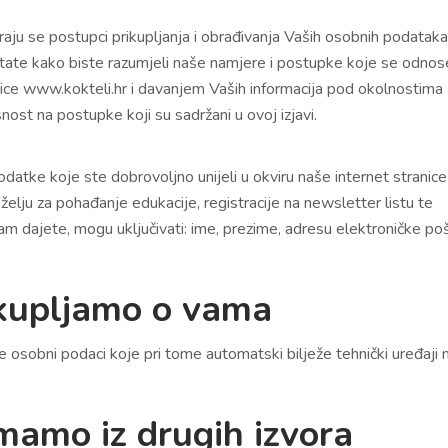
aju se postupci prikupljanja i obrađivanja Vaših osobnih podataka
tate kako biste razumjeli naše namjere i postupke koje se odnos
ce www.kokteli.hr i davanjem Vaših informacija pod okolnostima
ost na postupke koji su sadržani u ovoj izjavi.
datke koje ste dobrovoljno unijeli u okviru naše internet stranice
elju za pohađanje edukacije, registracije na newsletter listu te
nam dajete, mogu uključivati: ime, prezime, adresu elektroničke po
ikupljamo o vama
e osobni podaci koje pri tome automatski bilježe tehnički uređaji 
imamo iz drugih izvora