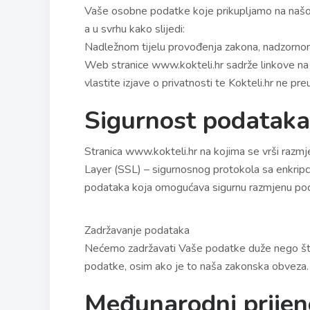
Vaše osobne podatke koje prikupljamo na našoj 
a u svrhu kako slijedi:
Nadležnom tijelu provođenja zakona, nadzornom
Web stranice www.kokteli.hr sadrže linkove na 
vlastite izjave o privatnosti te Kokteli.hr ne pr
Sigurnost podataka
Stranica www.kokteli.hr na kojima se vrši razm
Layer (SSL) – sigurnosnog protokola sa enkripci
podataka koja omogućava sigurnu razmjenu poda
Zadržavanje podataka
Nećemo zadržavati Vaše podatke duže nego što 
podatke, osim ako je to naša zakonska obveza.
Međunarodni prijen