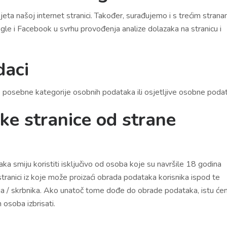
ta našoj internet stranici. Također, surađujemo i s trećim stran
gle i Facebook u svrhu provođenja analize dolazaka na stranicu i
daci
 posebne kategorije osobnih podataka ili osjetljive osobne poda
ske stranice od strane
smiju koristiti isključivo od osoba koje su navršile 18 godina
 stranici iz koje može proizaći obrada podataka korisnika ispod te
lja / skrbnika. Ako unatoč tome dođe do obrade podataka, istu ć
 osoba izbrisati.