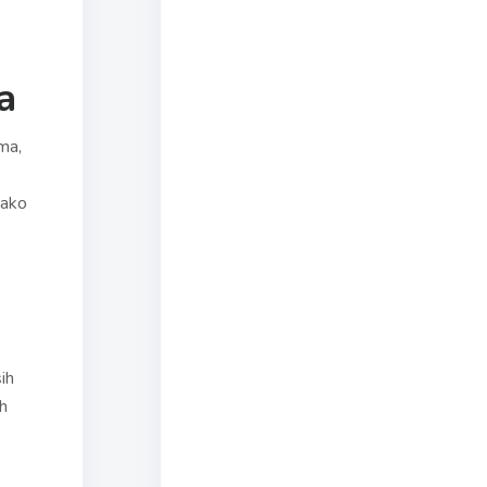
a
ma,
 ako
ših
ih