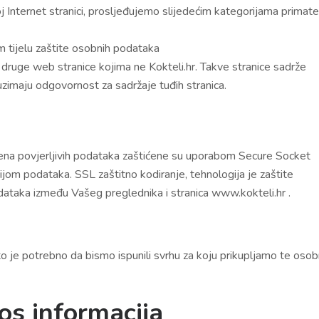
Internet stranici, prosljeđujemo slijedećim kategorijama primatel
 tijelu zaštite osobnih podataka
druge web stranice kojima ne Kokteli.hr. Takve stranice sadrže
euzimaju odgovornost za sadržaje tuđih stranica.
jena povjerljivih podataka zaštićene su uporabom Secure Socket
jom podataka. SSL zaštitno kodiranje, tehnologija je zaštite
taka između Vašeg preglednika i stranica www.kokteli.hr .
je potrebno da bismo ispunili svrhu za koju prikupljamo te oso
os informacija