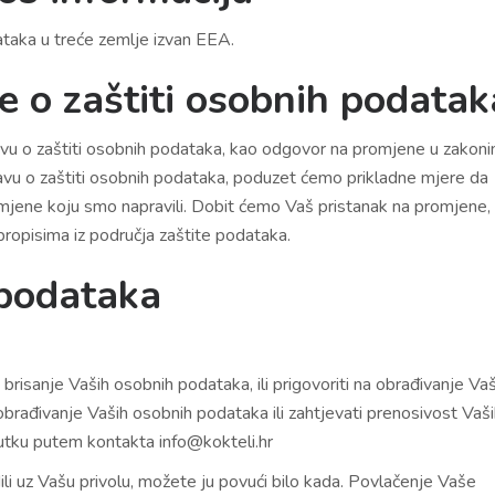
taka u treće zemlje izvan EEA.
ve o zaštiti osobnih podatak
avu o zaštiti osobnih podataka, kao odgovor na promjene u zakoni
Izjavu o zaštiti osobnih podataka, poduzet ćemo prikladne mjere da
romjene koju smo napravili. Dobit ćemo Vaš pristanak na promjene,
ropisima iz područja zaštite podataka.
 podataka
ažiti brisanje Vaših osobnih podataka, ili prigovoriti na obrađivanje Va
obrađivanje Vaših osobnih podataka ili zahtjevati prenosivost Vaš
utku putem kontakta info@kokteli.hr
li uz Vašu privolu, možete ju povući bilo kada. Povlačenje Vaše