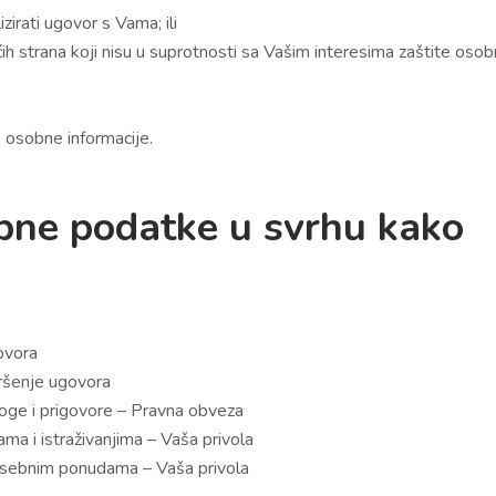
irati ugovor s Vama; ili
rećih strana koji nisu u suprotnosti sa Vašim interesima zaštite osob
osobne informacije.
bne podatke u svrhu kako
ovora
vršenje ugovora
loge i prigovore – Pravna obveza
ma i istraživanjima – Vaša privola
 posebnim ponudama – Vaša privola