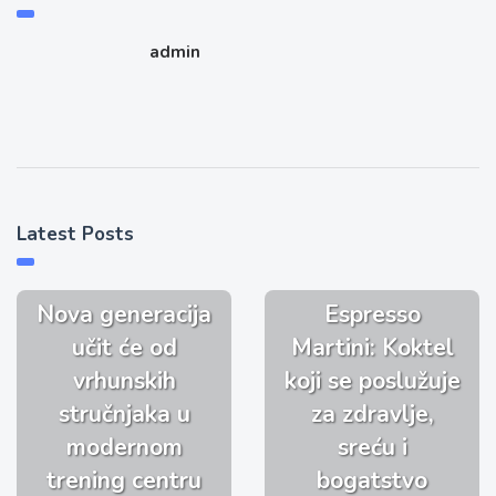
admin
Latest Posts
Nova generacija
Espresso
učit će od
Martini: Koktel
vrhunskih
koji se poslužuje
stručnjaka u
za zdravlje,
modernom
sreću i
trening centru
bogatstvo