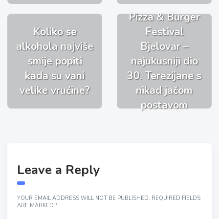
Pizza & Burger
Koliko se
Festival
alkohola najviše
Bjelovar –
smije popiti
najukusniji dio
kada su vani
30. Terezijane s
velike vrućine?
nikad jačom
postavom
Leave a Reply
YOUR EMAIL ADDRESS WILL NOT BE PUBLISHED.
REQUIRED FIELDS
ARE MARKED
*