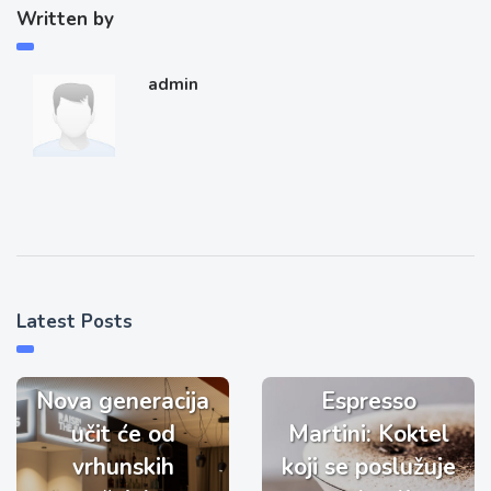
Written by
admin
Latest Posts
Nova generacija
Espresso
učit će od
Martini: Koktel
vrhunskih
koji se poslužuje