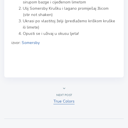
sirupom bazge i cijeđenom limetom
Ulij Somersby Krušku i lagano promiješaj žlicom
(stir not shaken)
Ukrasi po vlastitoj želji (predlažemo kriškom kruške
ili limete)
Opusti se i uživaj u okusu ljeta!
izvor:
Somersby
NEXT POST
True Colors