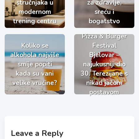
stručnjaka u
za zdravlje,
modernom
sreću i
trening centru
bogatstvo
Pizza & Burger
Koliko se
Festival
alkohola najviše
Bjelovar –
smije popiti
najukusniji dio
kada su vani
30. Terezijane s
velike vrućine?
nikad jačom
postavom
Leave a Reply