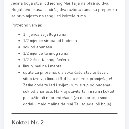
Jedina bolja stvar od jednog Mai Taija na plaži su dva.
Bogatstvo okusa i sadržaj dva različita ruma su preporuka
za prvo mjesto na rang listi koktela ruma.
Potrebno vam je:
1 mjerica svijetlog ruma
1/2 mjerice sirupa od badema
sok od ananasa
1/2 mjerice tamnog ruma
1/2 žličice tamnog šećera
limun, maline i menta
upute za pripremu: u visoku čašu stavite šećer,
sitno izrezan limun i 3-4 lista mente, promješajte!
Zatim dodajte led i svijetli rum, sirup od badema i
sok od ananasa. Na kraj stavite tamni rum i koktel
poslužite ali nepromiješan!! (za dekoraciju smo
dodali i malo malina da Mai Tai izgleda još bolje)
Koktel Nr. 2