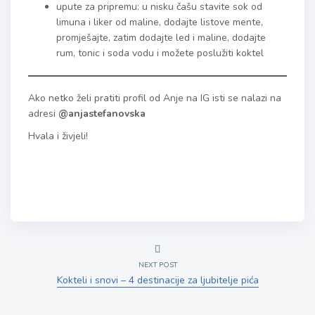
upute za pripremu: u nisku čašu stavite sok od
limuna i liker od maline, dodajte listove mente,
promješajte, zatim dodajte led i maline, dodajte
rum, tonic i soda vodu i možete poslužiti koktel
Ako netko želi pratiti profil od Anje na IG isti se nalazi na
adresi
@anjastefanovska
Hvala i živjeli!
NEXT POST
Kokteli i snovi – 4 destinacije za ljubitelje pića