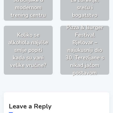
stručnjaka u
za zdravlje,
modernom
sreću i
trening centru
bogatstvo
Pizza & Burger
Koliko se
Festival
alkohola najviše
Bjelovar –
smije popiti
najukusniji dio
kada su vani
30. Terezijane s
velike vrućine?
nikad jačom
postavom
Leave a Reply