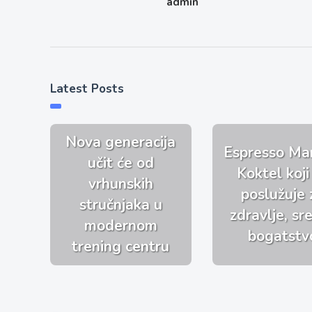
admin
Latest Posts
Nova generacija
Espresso Mar
učit će od
Koktel koji
vrhunskih
poslužuje 
stručnjaka u
zdravlje, sre
modernom
bogatstv
trening centru