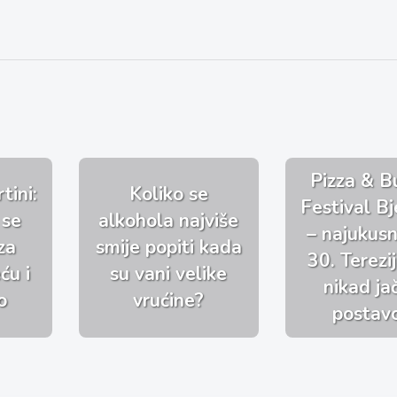
Pizza & B
tini:
Koliko se
Festival Bj
 se
alkohola najviše
– najukusni
za
smije popiti kada
30. Terezi
ću i
su vani velike
nikad j
o
vrućine?
postav