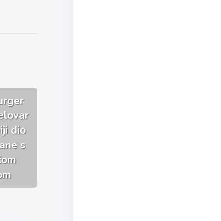
urger
elovar
ji dio
jane s
ačom
om