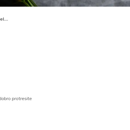
tel…
dobro protresite