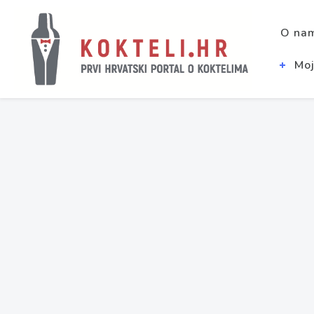
O na
Moj