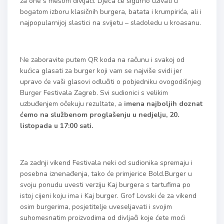
za one s mesom divljači. Djeca će sigurno uživati u
bogatom izboru klasičnih burgera, batata i krumpirića, ali i
najpopularnijoj slastici na svijetu – sladoledu u kroasanu.
Ne zaboravite putem QR koda na računu i svakoj od
kućica glasati za burger koji vam se najviše svidi jer
upravo će vaši glasovi odlučiti o pobjedniku ovogodišnjeg
Burger Festivala Zagreb. Svi sudionici s velikim
uzbuđenjem očekuju rezultate, a
imena najboljih doznat
ćemo na službenom proglašenju u nedjelju, 20.
listopada u 17:00 sati.
Za zadnji vikend Festivala neki od sudionika spremaju i
posebna iznenađenja, tako će primjerice Bold.Burger u
svoju ponudu uvesti verziju Kaj burgera s tartufima po
istoj cijeni koju ima i Kaj burger. Grof Lovski će za vikend
osim burgerima, posjetitelje uveseljavati i svojim
suhomesnatim proizvodima od divljači koje ćete moći