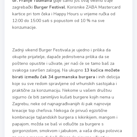
dr. Franje Tuđmana
gdje samo još ovaj vikend traje
zagrebački
Burger Festival
. Korisnike ZABA Mastercard
kartice pri tom čeka i Happy Hours u vrijeme ručka od
12:00 do 15:00 sati s popustom od 10 % na sve
konzumacije.
Zadnji vikend Burger Festivala je ujedno i prilika da
okupite prijatelje, dapače jedinstvena prilika da se
pošteno opustite i uživate, jer naći će se tamo baš za
svakoga savršen zalogaj. Na ukupno
13 kuć
ica mo
žete
birati između čak 34 gurmanska burgera
i inih delicija
koje su sve redom spravljene od vrhunskih sastojaka i
praktične za konzumaciju. Nekome u vašem društvu
sigurno će biti zanimljivo kušati burgere kojih nema u
Zagrebu, neke od najnagrađivanijih ili pak najnovije
kreacije top chefova. Nekoga će privući egzotične
kombinacije tajlandskih burgera s kikirikijem, mangom i
papajom, možda se baš vi odlučite za burgere s
gorgonzolom, smokvom i jabukom, a vaša druga polovica