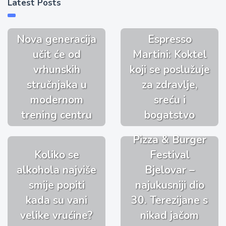
Latest Posts
Nova generacija
Espresso
učit će od
Martini: Koktel
vrhunskih
koji se poslužuje
stručnjaka u
za zdravlje,
modernom
sreću i
trening centru
bogatstvo
Pizza & Burger
Koliko se
Festival
alkohola najviše
Bjelovar –
smije popiti
najukusniji dio
kada su vani
30. Terezijane s
velike vrućine?
nikad jačom