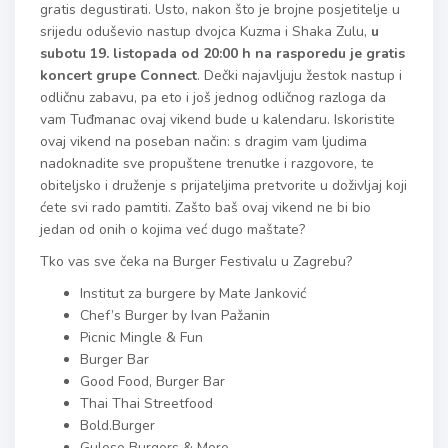
gratis degustirati. Usto, nakon što je brojne posjetitelje u
srijedu oduševio nastup dvojca Kuzma i Shaka Zulu,
u
subotu 19. listopada od 20:00 h na rasporedu je gratis
koncert grupe Connect
. Dečki najavljuju žestok nastup i
odličnu zabavu, pa eto i još jednog odličnog razloga da
vam Tuđmanac ovaj vikend bude u kalendaru. Iskoristite
ovaj vikend na poseban način: s dragim vam ljudima
nadoknadite sve propuštene trenutke i razgovore, te
obiteljsko i druženje s prijateljima pretvorite u doživljaj koji
ćete svi rado pamtiti. Zašto baš ovaj vikend ne bi bio
jedan od onih o kojima već dugo maštate?
Tko vas sve čeka na Burger Festivalu u Zagrebu?
Institut za burgere by Mate Janković
Chef’s Burger by Ivan Pažanin
Picnic Mingle & Fun
Burger Bar
Good Food, Burger Bar
Thai Thai Streetfood
Bold.Burger
Guloso Burgers & More