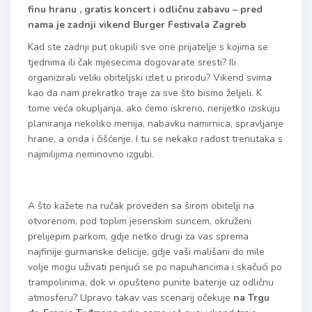
finu hranu , gratis koncert i odličnu zabavu – pred
nama je zadnji vikend Burger Festivala Zagreb
Kad ste zadnji put okupili sve one prijatelje s kojima se
tjednima ili čak mjesecima dogovarate sresti? Ili
organizirali veliki obiteljski izlet u prirodu? Vikend svima
kao da nam prekratko traje za sve što bismo željeli. K
tome veća okupljanja, ako ćemo iskreno, nerijetko iziskuju
planiranja nekoliko menija, nabavku namirnica, spravljanje
hrane, a onda i čišćenje. I tu se nekako radost trenutaka s
najmilijima neminovno izgubi.
A što kažete na ručak proveden sa širom obitelji na
otvorenom, pod toplim jesenskim suncem, okruženi
prelijepim parkom, gdje netko drugi za vas sprema
najfinije gurmanske delicije, gdje vaši mališani do mile
volje mogu uživati penjući se po napuhancima i skačući po
trampolinima, dok vi opušteno punite baterije uz odličnu
atmosferu? Upravo takav vas scenarij očekuje
na Trgu