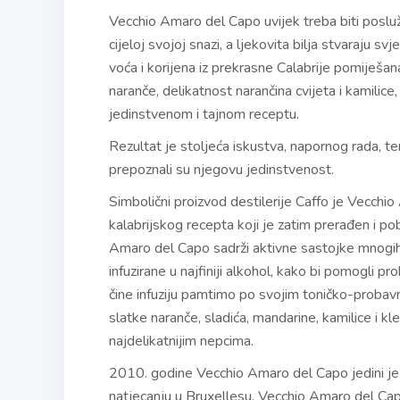
Vecchio Amaro del Capo uvijek treba biti posluž
cijeloj svojoj snazi, a ljekovita bilja stvaraju s
voća i korijena iz prekrasne Calabrije pomiješana 
naranče, delikatnost narančina cvijeta i kamilice,
jedinstvenom i tajnom receptu.
Rezultat je stoljeća iskustva, napornog rada, teme
prepoznali su njegovu jedinstvenost.
Simbolični proizvod destilerije Caffo je Vecchio 
kalabrijskog recepta koji je zatim prerađen i po
Amaro del Capo sadrži aktivne sastojke mnogih ko
infuzirane u najfiniji alkohol, kako bi pomogli pr
čine infuziju pamtimo po svojim toničko-probavn
slatke naranče, sladića, mandarine, kamilice i k
najdelikatnijim nepcima.
2010. godine Vecchio Amaro del Capo jedini j
natjecanju u Bruxellesu. Vecchio Amaro del Cap