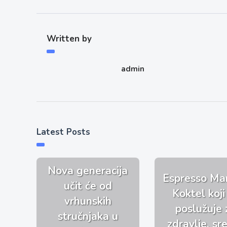
Written by
admin
Latest Posts
Nova generacija
Espresso Mar
učit će od
Koktel koji
vrhunskih
poslužuje 
stručnjaka u
zdravlje, sre