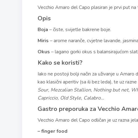
Vecchio Amaro del Capo plasiran je prvi put na
Opis
Boja
– čiste, svijetle bakrene boje.
Miris
– arome naranče, cvjetne lavande, jasmin
Okus
– lagano gorki okus s balansirajućom slatk
Kako se koristi?
Iako ne postoji bolji način za uživanje u Amar
kao klasični aperitiv (sa ili bez leda), te uz razn
Sour, Mezcalian Stallion, Nothing but net, W
Capriccio, Old Style, Calabro…
Gastro preporuka za Vecchio Amar
Vecchio Amaro del Capo odličan je uz razna jela
– finger food