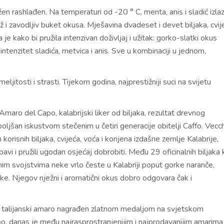
en rashlađen. Na temperaturi od -20 ° C, menta, anis i sladić izla
vjež i zavodljiv buket okusa. Mješavina dvadeset i devet biljaka, cvij
je kako bi pružila intenzivan doživljaj i užitak: gorko-slatki okus
 intenzitet sladića, metvica i anis. Sve u kombinaciji u jednom,
ljitosti i strasti. Tijekom godina, najprestižniji suci na svijetu
Amaro del Capo, kalabrijski liker od biljaka, rezultat drevnog
boljšan iskustvom stečenim u četiri generacije obitelji Caffo. Vecc
risnih biljaka, cvijeća, voća i korijena izdašne zemlje Kalabrije,
obavi i pružili ugodan osjećaj dobrobiti. Među 29 oficinalnih biljaka
im svojstvima neke vrlo česte u Kalabriji poput gorke naranče,
leke. Njegov nježni i aromatični okus dobro odgovara čak i
e talijanski amaro nagrađen zlatnom medaljom na svjetskom
o, danas je među najrasprostranjenijim i najprodavanijim amarima