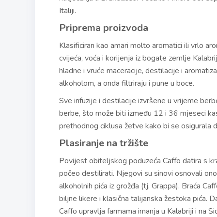
Italiji.
Priprema proizvoda
Klasificiran kao amari molto aromatici ili vrlo ar
cvijeća, voća i korijenja iz bogate zemlje Kalab
hladne i vruće maceracije, destilacije i aromat
alkoholom, a onda filtriraju i pune u boce.
Sve infuzije i destilacije izvršene u vrijeme be
berbe, što može biti između 12 i 36 mjeseci kasnij
prethodnog ciklusa žetve kako bi se osigurala d
Plasiranje na tržište
Povijest obiteljskog poduzeća Caffo datira s kr
počeo destilirati. Njegovi su sinovi osnovali ono
alkoholnih pića iz grožđa (tj. Grappa). Braća Caffo
biljne likere i klasična talijanska žestoka pića. 
Caffo upravlja farmama imanja u Kalabriji i na Sici