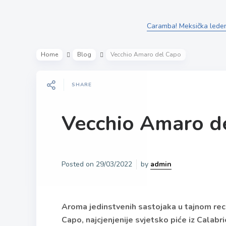
Caramba! Meksička leden
Home
Blog
Vecchio Amaro del Capo
SHARE
Vecchio Amaro d
Posted on
29/03/2022
by
admin
Aroma jedinstvenih sastojaka u tajnom rece
Capo, najcjenjenije svjetsko piće iz Calabri