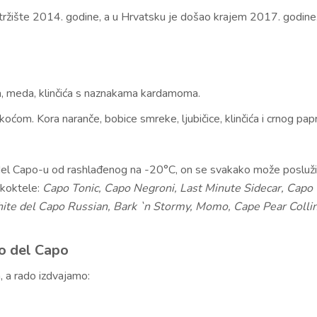
 tržište 2014. godine, a u Hrvatsku je došao krajem 2017. godine
a, meda, klinčića s naznakama kardamoma.
oćom. Kora naranče, bobice smreke, ljubičice, klinčića i crnog papr
o del Capo-u od rashlađenog na -20°C, on se svakako može posluži
e koktele:
Capo Tonic, Capo Negroni, Last Minute Sidecar, Capo
hite del Capo Russian, Bark `n Stormy, Momo, Cape Pear Collin
o del Capo
, a rado izdvajamo: