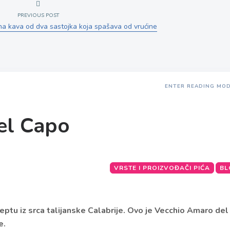
PREVIOUS POST
a kava od dva sastojka koja spašava od vrućine
ENTER READING MO
el Capo
VRSTE I PROIZVOĐAČI PIĆA
BL
ptu iz srca talijanske Calabrije. Ovo je Vecchio Amaro del
e.