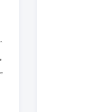
.
a.
ti
s,