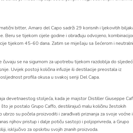
omatični bitter, Amaro del Capo sadrži 29 korisnih i ljekovitih biljak
rije. Beru se tijekom cijele godine i obrađuju odvojeno, kombinacij
izacije tijekom 45-60 dana. Zatim se miješaju sa šećerom i neutral
rbe čuvaju se na sigurnom za upotrebu tijekom razdoblja do sljede
e. Uvijek postoji količina infuzije ili destilacije preostala iz
osljednost profila okusa u svakoj seriji Del Capa.
aja devetnaestog stoljeća, kada je majstor Distiller Giuseppe Caf
 što je postalo Grupo Caffo, destilirajući malu količinu žestokih
 ubrzo su počela proizvoditi i zarađivati ​​priznanja za svoje voćne i
Danas njihov pristup i dalje potiču sastojci i poljoprivreda, a Grupo
liji, isključivo za opskrbu svojih znanih proizvoda.