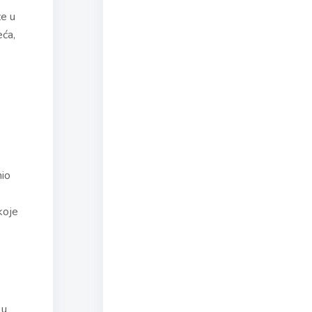
ze u
eća,
hio
 koje
 u