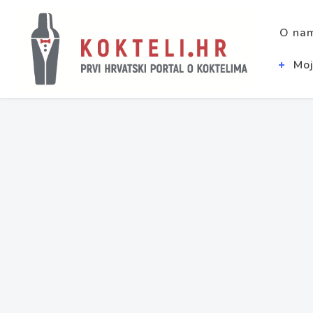
O na
Moj