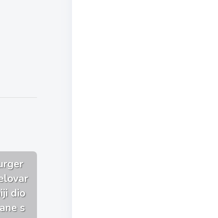
urger
elovar
ji dio
jane s