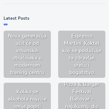
Latest Posts
Nova generacija
Espresso
učit će od
Martini: Koktel
vrhunskih
koji se poslužuje
stručnjaka u
za zdravlje,
modernom
sreću i
trening centru
bogatstvo
Pizza & Burger
Koliko se
Festival
alkohola najviše
Bjelovar –
smije popiti
najukusniji dio