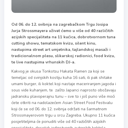
Od 06. do 12. svibnja na zagrebačkom Trgu Josipa
Jurja Strossmayera uživat ćemo u više od 40 različitih
azijskih specijaliteta na 11 kućica, dobrotvornom tuna
cutting showu, tematskom kvizu, silent kinu,
nastupima street art umjetnika, tajlandskoj masaži i
tradicionalnom plesu, slikarskoj radionici, food kvizu,
te live nastupima vrhunskih DJ-a.
Kakvog je okusa Tonkotsu Hakata Ramen za koji se
temeljac od svinjskih kostiju kuha 16 sati, ili pak shitake
umami burger, ili koktel koji nastaje maceriranjem jagoda i
sous vide kuhanjem, te zašto Japanci naprosto obožavaju
jadransku plavoperajnu tunu – sve to i još puno više moći
ćete otkriti na nadolazećem Asian Street Food Festivalu
koji će se od 06. do 12. svibnja održati na šarmatnom
Strossmayerovom trgu u srcu Zagreba. Ukupno 11 kućica
posjetiteljima će ponuditi više od 40 različitih azijskih
specijaliteta, desetak jedinstvenih autorskih koktela