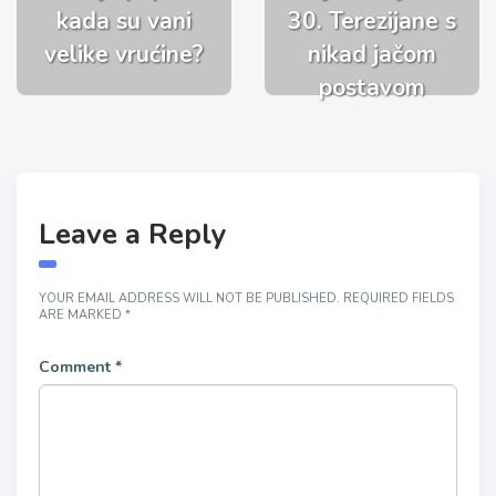
kada su vani
30. Terezijane s
velike vrućine?
nikad jačom
postavom
Leave a Reply
YOUR EMAIL ADDRESS WILL NOT BE PUBLISHED.
REQUIRED FIELDS
ARE MARKED
*
Comment
*