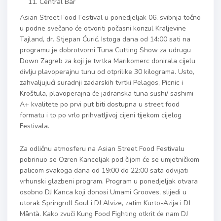
Central Bar
Asian Street Food Festival u ponedjeljak 06. svibnja točno
u podne svečano će otvoriti počasni konzul Kraljevine
Tajland, dr. Stjepan Ćurić. Istoga dana od 14:00 sati na
programu je dobrotvorni Tuna Cutting Show za udrugu
Down Zagreb za koji je tvrtka Marikomerc donirala cijelu
divlju plavoperajnu tunu od otprilike 30 kilograma. Usto,
zahvaljujući suradnji zadarskih tvrtki Pelagos, Picnic i
Kroštula, plavoperajna će jadranska tuna sushi/ sashimi
A+ kvalitete po prvi put biti dostupna u street food
formatu i to po vrlo prihvatljivoj cijeni tijekom cijelog
Festivala.
Za odličnu atmosferu na Asian Street Food Festivalu
pobrinuo se Ozren Kanceljak pod čijom će se umjetničkom
palicom svakoga dana od 19:00 do 22:00 sata odvijati
vrhunski glazbeni program. Program u ponedjeljak otvara
osobno DJ Kanca koji donosi Umami Grooves, slijedi u
utorak Springroll Soul i DJ Alvize, zatim Kurto-Azija i DJ
Māntà. Kako zvuči Kung Food Fighting otkrit će nam DJ