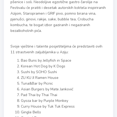
pšenice i soli. Neodoljive egzotične gastro čarolije na
Festivalu će pratiti i desetak autorskih koktela inspiriranih
Azijom, Staropramen i GRIF pivo, pomno birana vina,
pjenušci, ginovi, rakije, sake, bubble tea, Crobucha
kombucha, te bogat izbor gaziranih i negaziranih
bezalkoholnih pića.
Svoje vještine i talente posjetiteljima će predstaviti ovih
11 strastvenih zaljubljenika u Aziju:
Bao Buns by Jellyfish in Space
Korean Hot Dog by K Dogs
Sushi by SOHO Sushi
ZU KU JI Ramen House
Tuna&Bar by Picnic
Asian Burgers by Mate Janković
Pad Thai by Thai Thai
Gyoza bar by Purple Monkey
Curry House by Tuk Tuk Express
Gingle Bells