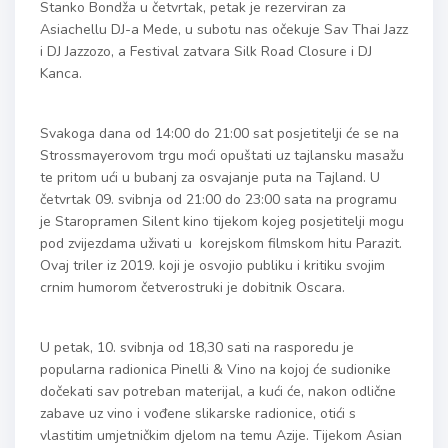
Stanko Bondža u četvrtak, petak je rezerviran za
Asiachellu DJ-a Mede, u subotu nas očekuje Sav Thai Jazz
i DJ Jazzozo, a Festival zatvara Silk Road Closure i DJ
Kanca.
Svakoga dana od 14:00 do 21:00 sat posjetitelji će se na
Strossmayerovom trgu moći opuštati uz tajlansku masažu
te pritom ući u bubanj za osvajanje puta na Tajland. U
četvrtak 09. svibnja od 21:00 do 23:00 sata na programu
je Staropramen Silent kino tijekom kojeg posjetitelji mogu
pod zvijezdama uživati u korejskom filmskom hitu Parazit.
Ovaj triler iz 2019. koji je osvojio publiku i kritiku svojim
crnim humorom četverostruki je dobitnik Oscara.
U petak, 10. svibnja od 18,30 sati na rasporedu je
popularna radionica Pinelli & Vino na kojoj će sudionike
dočekati sav potreban materijal, a kući će, nakon odlične
zabave uz vino i vođene slikarske radionice, otići s
vlastitim umjetničkim djelom na temu Azije. Tijekom Asian