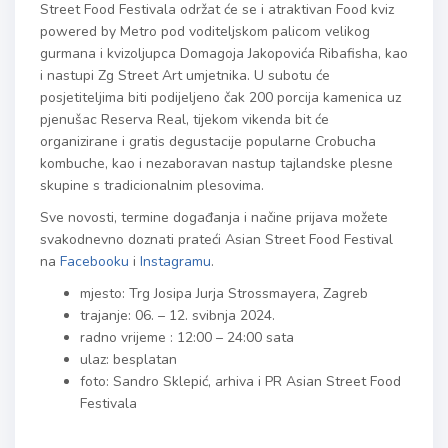
Street Food Festivala održat će se i atraktivan Food kviz
powered by Metro pod voditeljskom palicom velikog
gurmana i kvizoljupca Domagoja Jakopovića Ribafisha, kao
i nastupi Zg Street Art umjetnika. U subotu će
posjetiteljima biti podijeljeno čak 200 porcija kamenica uz
pjenušac Reserva Real, tijekom vikenda bit će
organizirane i gratis degustacije popularne Crobucha
kombuche, kao i nezaboravan nastup tajlandske plesne
skupine s tradicionalnim plesovima.
Sve novosti, termine događanja i načine prijava možete
svakodnevno doznati prateći Asian Street Food Festival
na
Facebooku
i
Instagramu
.
mjesto: Trg Josipa Jurja Strossmayera, Zagreb
trajanje: 06. – 12. svibnja 2024.
radno vrijeme : 12:00 – 24:00 sata
ulaz: besplatan
foto: Sandro Sklepić, arhiva i PR Asian Street Food
Festivala