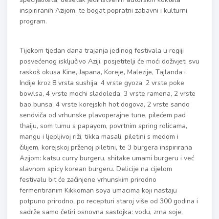
inspiriranih Azijom, te bogat popratni zabavni i kulturni
program.
Tijekom tjedan dana trajanja jedinog festivala u regiji
posvećenog isključivo Aziji, posjetitelji će moći doživjeti svu
raskoš okusa Kine, Japana, Koreje, Malezije, Tajlanda i
Indije kroz 8 vrsta sushija, 4 vrste gyoza, 2 vrste poke
bowlsa, 4 vrste mochi sladoleda, 3 vrste ramena, 2 vrste
bao bunsa, 4 vrste korejskih hot dogova, 2 vrste sando
sendviča od vrhunske plavoperajne tune, pilećem pad
thaiju, som tumu s papayom, povrtnim spring rolicama,
mangu i ljepljivoj riži, tikka masali, piletini s medom i
čilijem, korejskoj prženoj piletini, te 3 burgera inspirirana
Azijom: katsu curry burgeru, shitake umami burgeru i već
slavnom spicy korean burgeru. Delicije na cijelom
festivalu bit će začinjene vrhunskim prirodno
fermentiranim Kikkoman soya umacima koji nastaju
potpuno prirodno, po recepturi staroj više od 300 godina i
sadrže samo četiri osnovna sastojka: vodu, zrna soje,