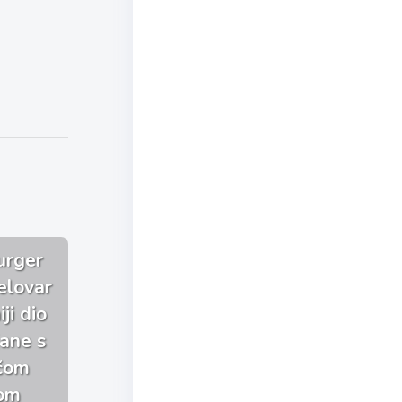
urger
elovar
ji dio
jane s
ačom
om