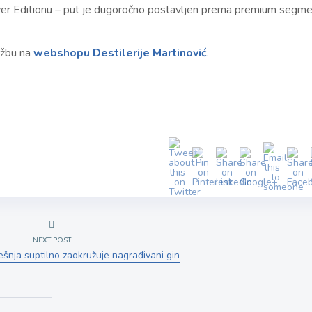
lver Editionu – put je dugoročno postavljen prema premium segm
džbu na
webshopu Destilerije Martinović
.
NEXT POST
ešnja suptilno zaokružuje nagrađivani gin