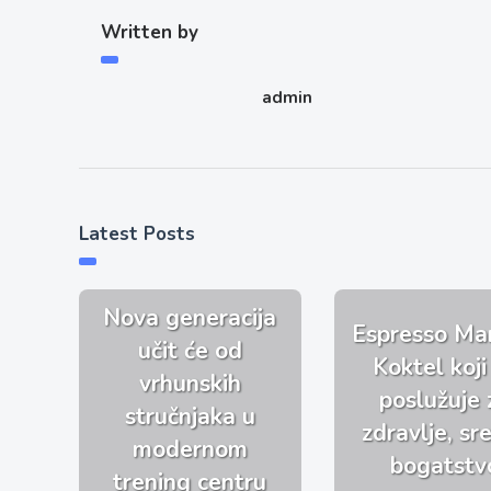
Written by
admin
Latest Posts
Nova generacija
Espresso Mar
učit će od
Koktel koji
vrhunskih
poslužuje 
stručnjaka u
zdravlje, sre
modernom
bogatstv
trening centru