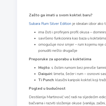
Zašto ga imati u svom koktel baru?
Subara Rum Silver Edition
je idealan izbor ako t
ima čisti i profinjeni profil okusa – domin
savršeno funkcionira kao baza u koktelima 
omogućuje novi smjer – rum kojemu nije cil
ponuditi nešto drugačije
Preporuke za uporabu u koktelima
Mojito
: s čistim rumom bez previše tamni
Daiquiri
: limeta, šećer i rum – osnovni sa
Ti Punch
: klasični karipski koktel koji tra
Pogled u budućnost
Destilerija Martinović već radi na sljedećim ed
bačvama i razviti složenije okuse (vanilija, začini