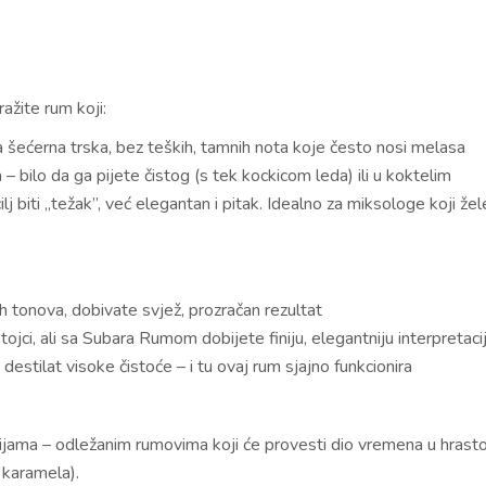
ražite rum koji:
ira šećerna trska, bez teških, tamnih nota koje često nosi melasa
– bilo da ga pijete čistog (s tek kockicom leda) ili u koktelim
j biti „težak”, već elegantan i pitak. Idealno za miksologe koji žel
h tonova, dobivate svjež, prozračan rezultat
stojci, ali sa Subara Rumom dobijete finiju, elegantniju interpretaci
ži destilat visoke čistoće – i tu ovaj rum sjajno funkcionira
icijama – odležanim rumovima koji će provesti dio vremena u hrast
, karamela).