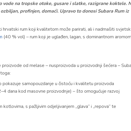
o vode na tropske otoke, gusare i slatke, razigrane koktele. 
– ozbiljan, profinjen, domaći. Upravo to donosi Subara Rum iz
iti hrvatski rum koji kvalitetom može parirati, ali i nadmašiti svjets
on
(40 % vol) – rum koji je uglađen, lagan, s dominantnom aromo
se proizvode od melase – nusproizvoda u proizvodnji šećera – Sub
 toga:
 što pokazuje samopouzdanje u čistoću i kvalitetu proizvoda
2–4 dana kod masovne proizvodnje) – što omogućuje razvoj
 kotlovima, s pažljivim odjeljivanjem „glava” i „repova” te