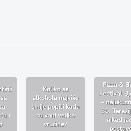
Pizza & B
tini:
Koliko se
Festival Bj
 se
alkohola najviše
– najukusni
za
smije popiti kada
30. Terezi
ću i
su vani velike
nikad j
o
vrućine?
postav