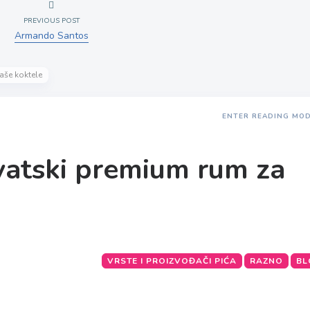
PREVIOUS POST
Armando Santos
aše koktele
ENTER READING MO
vatski premium rum za
VRSTE I PROIZVOĐAČI PIĆA
RAZNO
BL