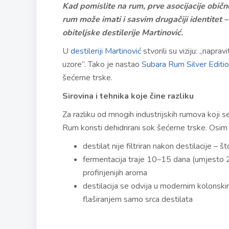
Kad pomislite na rum, prve asocijacije običn
rum može imati i sasvim drugačiji identitet 
obiteljske destilerije Martinović.
U
destileriji Martinović
stvorili su viziju: „naprav
uzore”. Tako je nastao
Subara Rum Silver Editi
šećerne trske.
Sirovina i tehnika koje čine razliku
Za razliku od mnogih industrijskih rumova koji 
Rum koristi dehidrirani sok šećerne trske. Osim
destilat nije filtriran nakon destilacije –
fermentacija traje 10–15 dana (umjesto 
profinjenijih aroma
destilacija se odvija u modernim kolonskim
flaširanjem samo srca destilata