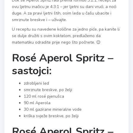
Dok se Aperol Spritz radi prema formuli 3:2:1, recept za
ovu ljetnu inačicu je 4:3:1 – jer ljetni su dani vrući, a noći
duge. A za pravi ljetni štih, osim leda u čašu ubacite i
smrznute breskve i – uživajte.
U receptu su navedene količine za jedno piće, pa kanite li
se dulje družiti s ovim koktelom, predlažemo da
matematiku odradite prije nego što počnete. 😉
Rosé Aperol Spritz –
sastojci:
zdrobljeni led
smrznute breskve, po želji
120 ml rosé pjenušca
90 ml Aperola
30 ml gazirane mineralne vode
kriška svježe breskve, po želji
Rosé Aperol Spritz –