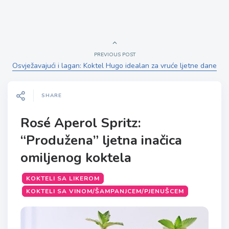
PREVIOUS POST
Osvježavajući i lagan: Koktel Hugo idealan za vruće ljetne dane
SHARE
Rosé Aperol Spritz:
“Produžena” ljetna inačica
omiljenog koktela
KOKTELI SA LIKEROM
KOKTELI SA VINOM/ŠAMPANJCEM/PJENUŠCEM