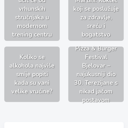
učit će od
Martini: Koktel
vrhunskih
koji se poslužuje
stručnjaka u
za zdravlje,
modernom
sreću i
trening centru
bogatstvo
Pizza & Burger
Koliko se
Festival
alkohola najviše
Bjelovar –
smije popiti
najukusniji dio
kada su vani
30. Terezijane s
velike vrućine?
nikad jačom
postavom