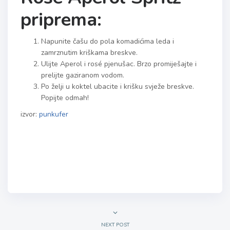
priprema:
Napunite čašu do pola komadićima leda i
zamrznutim kriškama breskve.
Ulijte Aperol i rosé pjenušac. Brzo promiješajte i
prelijte gaziranom vodom.
Po želji u koktel ubacite i krišku svježe breskve.
Popijte odmah!
izvor:
punkufer
NEXT POST