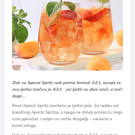
Dok se Aperol Spritz radi prema formuli 3:2:1, recept za
ovu ljetnu inačicu je 4:3:1 – jer ljetni su dani vrući, a noći
duge…
Rosé Aperol Spritz savršeno je ljetno piće. Za razliku od
klasičnog Aperol Spritza, u njega ne dolazi prosecco nego
rosé pjenušac i omjeri su nešto drugačiji – naravno u
korist istoga.