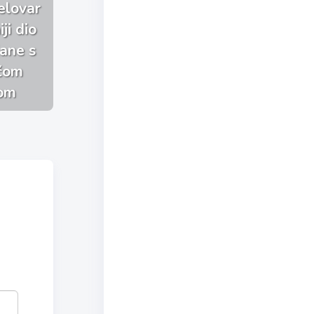
elovar
ji dio
jane s
ačom
om