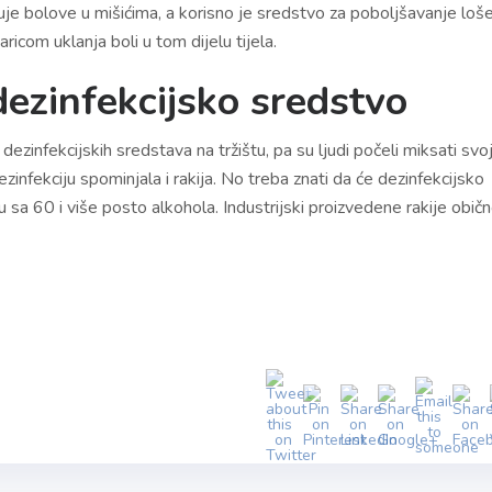
uje bolove u mišićima, a korisno je sredstvo za poboljšavanje loš
ricom uklanja boli u tom dijelu tijela.
dezinfekcijsko sredstvo
ezinfekcijskih sredstava na tržištu, pa su ljudi počeli miksati svo
zinfekciju spominjala i rakija. No treba znati da će dezinfekcijsko
u sa 60 i više posto alkohola. Industrijski proizvedene rakije obič