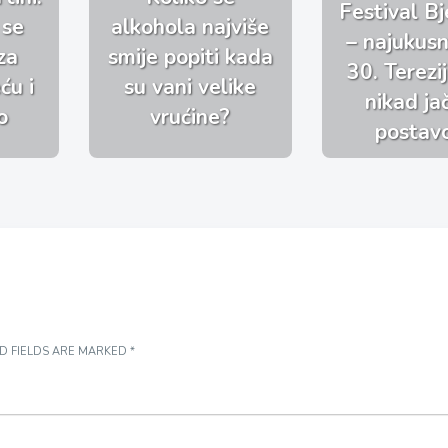
Festival Bj
 se
alkohola najviše
– najukusni
za
smije popiti kada
30. Terezi
ću i
su vani velike
nikad j
o
vrućine?
postav
D FIELDS ARE MARKED
*