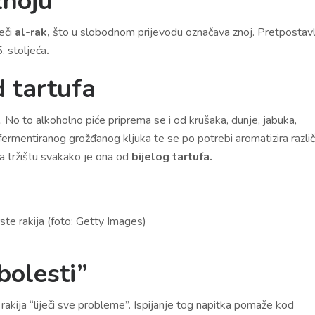
znoju
ječi
al-rak,
što u slobodnom prijevodu označava znoj. Pretpostavl
. stoljeća
.
d tartufa
u. No to alkoholno piće priprema se i od krušaka, dunje, jabuka,
ermentiranog grožđanog kljuka te se po potrebi aromatizira različ
a tržištu svakako je ona od
bijelog tartufa.
ste rakija (foto: Getty Images)
 bolesti”
a rakija “liječi sve probleme”. Ispijanje tog napitka pomaže kod