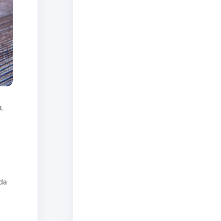
,
uda