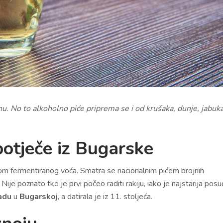
anu. No to alkoholno piće priprema se i od krušaka, dunje, jabuka
 potječe iz Bugarske
ijom fermentiranog voća. Smatra se nacionalnim pićem brojnih
je poznato tko je prvi počeo raditi rakiju, iako je najstarija pos
adu
u
Bugarskoj
, a datirala je iz 11. stoljeća.