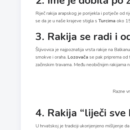
2. Ime je dobila po 
Riječ rakija arapskog je porijekla i potječe od ri
se da je u naše krajeve stigla s
Turcima
oko 15
3. Rakija se radi i o
Šljivovica je najpoznatija vrsta rakije na Balkan
smokve i oraha.
Lozovača
se pak priprema od f
začinskim travama. Među neobičnijim rakijama n
Razne vr
4. Rakija “liječi sve
U hrvatskoj je tradiciji ukorijenjeno mišljenje d