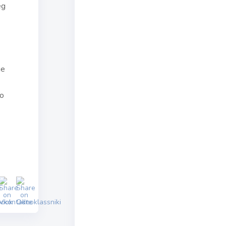
eg
je
no