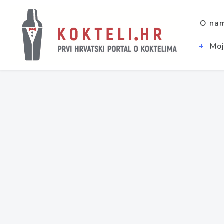
O na
Moj