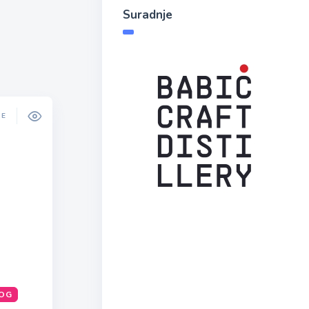
Suradnje
DE
OG