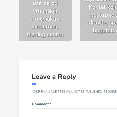
učit će od
Koktel koji
vrhunskih
poslužuje 
stručnjaka u
zdravlje, sre
modernom
bogatstv
trening centru
Leave a Reply
YOUR EMAIL ADDRESS WILL NOT BE PUBLISHED.
REQUIRE
Comment
*