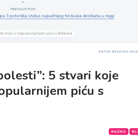
PREVIOUS POST
 3 potvrdila status najvažnijeg festivala destilata u regiji
niste znali o najpopularnijem piću s Balkana
ENTER READING MO
bolesti”: 5 stvari koje
popularnijem piću s
RAZNO
BL