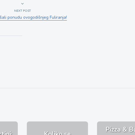
NEXT POST
šali ponudu ovogodišnjeg Fuliranja!
Pizza & B
tini:
Koliko se