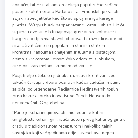
domaćih, bit će i talijanskih delicija poput ručno rađene
paste iz koluta Grana Padano sira i vrhunskih pizza, ali i
azijskih specijaliteta kao što su spicy mango karage
piletina, Wagyu black pepper rezanci, katsu i shish. Hit će
sigurno i ove zime biti najnovije gurmanske kobasice i
burgeri s potpisima slavnih chefova, te razne kreacije od
sira. Uživat ćemo i u popularnim slanim i slatkim
kronutima, rafiolima i omiljenim fritulama s pistacijom,
onima s krokantom i crnom čokoladom, te s jabukom,
cimetom, karamelom i kremom od vanilije.
Posjetitelje očekuje i jednako raznolik i kreativan izbor
tekućih čarolija s dobro poznatih kućica zaduženih samo
za pića: od legendarne Rakijarnice i jedinstvenih toplih
Aura koktela, preko inovativnog Punch Housea do
nenadmašnih Ginglebellsa.
“Puno je kuhanih ginova ali smo jedan je kultni –
Ginglebells kuhani gin”, ističu autori prvog kuhanog gina u
gradu s tradicionalnom recepturom i nekoliko tajnih
sastojaka koji već godinama grije i uveseljava nepca