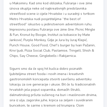
u Maksimiru. Kad smo kod oblizeka, Fuliranje i ove zime
iznova okuplja neke od najkreativnijih predstavnika
streetfood scene iz cijele Hrvatske i u suradnji s tvrtkom
Metro Hrvatska nudi posjetiteljima “the best of
streetfood” iskustvo u jedinstvenom adventskom ruhu.
Impresivnu postavu Fuliranja ove zime čine: Picnic Mingle
& Fun, Kronut by Boogie, Institut za kobasice by Mate
Janković, Purple Monkey, Gdje je Jura by Juraj Klepić,
Punch House, Good Food, Chef’s burger by Ivan Pažanin,
Krivi ljudi, Pizza Social Club, Pastamise, Tringelt, Shish &
Chips, Say Cheese, Ginglebells i Rakijarnica.
Sigurni smo da će spoj hit kućica dobro poznatih
ljubiteljima street fooda i novih imena i kreativnih
gastronomskih koncepata stvoriti savršenu adventsku
lokaciju za sve generacije i ukuse. Bit će tu tradicionalnih
hrvatskih jela poput soparnika, domaćih štrukli,
dalmatinskog pršuta sušenog na buri i maslinovim drvima,
sira iz ulja, zagorske juhe, krpica sa zeljem i suvidiranim
buncekom, te sarme s kremom od krumpira. Osim