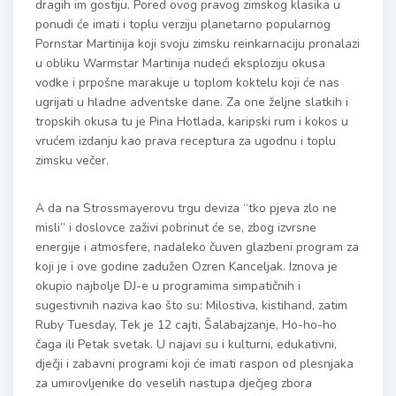
dragih im gostiju. Pored ovog pravog zimskog klasika u
ponudi će imati i toplu verziju planetarno popularnog
Pornstar Martinija koji svoju zimsku reinkarnaciju pronalazi
u obliku Warmstar Martinija nudeći eksploziju okusa
vodke i prpošne marakuje u toplom koktelu koji će nas
ugrijati u hladne adventske dane. Za one željne slatkih i
tropskih okusa tu je Pina Hotlada, karipski rum i kokos u
vrućem izdanju kao prava receptura za ugodnu i toplu
zimsku večer.
A da na Strossmayerovu trgu deviza “tko pjeva zlo ne
misli” i doslovce zaživi pobrinut će se, zbog izvrsne
energije i atmosfere, nadaleko čuven glazbeni program za
koji je i ove godine zadužen Ozren Kanceljak. Iznova je
okupio najbolje DJ-e u programima simpatičnih i
sugestivnih naziva kao što su: Milostiva, kistihand, zatim
Ruby Tuesday, Tek je 12 cajti, Šalabajzanje, Ho-ho-ho
čaga ili Petak svetak. U najavi su i kulturni, edukativni,
dječji i zabavni programi koji će imati raspon od plesnjaka
za umirovljenike do veselih nastupa dječjeg zbora