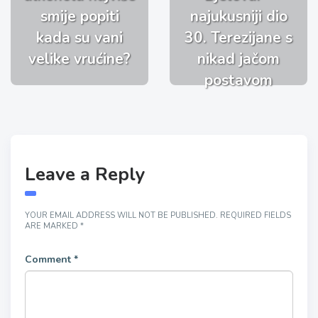
smije popiti
najukusniji dio
kada su vani
30. Terezijane s
velike vrućine?
nikad jačom
postavom
Leave a Reply
YOUR EMAIL ADDRESS WILL NOT BE PUBLISHED.
REQUIRED FIELDS
ARE MARKED
*
Comment
*