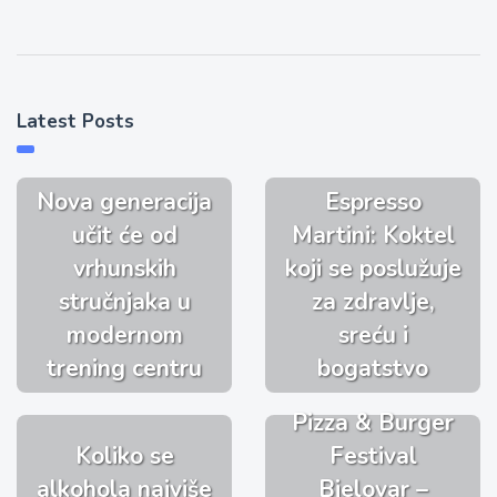
Latest Posts
Nova generacija
Espresso
učit će od
Martini: Koktel
vrhunskih
koji se poslužuje
stručnjaka u
za zdravlje,
modernom
sreću i
trening centru
bogatstvo
Pizza & Burger
Koliko se
Festival
alkohola najviše
Bjelovar –