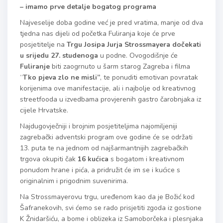
– imamo prve detalje bogatog programa
Najveselije doba godine već je pred vratima, manje od dva
tjedna nas dijeli od početka Fuliranja koje će prve
posjetitelje na
Trgu Josipa Jurja Strossmayera dočekati
u srijedu 27. studenoga
u podne. Ovogodišnje će
Fuliranje
biti zaogrnuto u šarm starog Zagreba i filma
“
Tko pjeva zlo ne misli”
, te ponuditi emotivan povratak
korijenima ove manifestacije, ali i najbolje od kreativnog
streetfooda u izvedbama provjerenih gastro čarobnjaka iz
cijele Hrvatske.
Najdugovječniji i brojnim posjetiteljima najomiljeniji
zagrebački adventski program ove godine će se održati
13. puta te na jednom od najšarmantnijih zagrebačkih
trgova okupiti čak
16 ku
ćica
s bogatom i kreativnom
ponudom hrane i pića, a pridružit će im se i kućice s
originalnim i prigodnim suvenirima.
Na Strossmayerovu trgu, uređenom kao da je Božić kod
Šafranekovih, svi ćemo se rado prisjetiti zgoda iz gostione
K Žnidaršiću, a bome i oblizeka iz Samoborčeka i plesnjaka