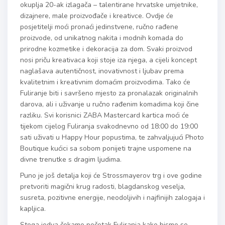
okuplja 20-ak izlagača – talentirane hrvatske umjetnike,
dizajnere, male proizvođače i kreativce. Ovdje će
posjetitelji moći pronaći jedinstvene, ručno rađene
proizvode, od unikatnog nakita i modnih komada do
prirodne kozmetike i dekoracija za dom. Svaki proizvod
nosi priču kreativaca koji stoje iza njega, a cijeli koncept
naglašava autentičnost, inovativnost i ljubav prema
kvalitetnim i kreativnim domaćim proizvodima. Tako će
Fuliranje biti i savršeno mjesto za pronalazak originalnih
darova, ali i uživanje u ručno rađenim komadima koji čine
razliku. Svi korisnici ZABA Mastercard kartica moći će
tijekom cijelog Fuliranja svakodnevno od 18:00 do 19:00
sati uživati u Happy Hour popustima, te zahvaljujući Photo
Boutique kućici sa sobom ponijeti trajne uspomene na
divne trenutke s dragim ljudima.
Puno je još detalja koji će Strossmayerov trg i ove godine
pretvoriti magični krug radosti, blagdanskog veselja,
susreta, pozitivne energije, neodoljivih i najfinijih zalogaja i
kapljica.
Stoga jedva čekamo početak Fuliranja kako bismo se