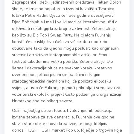
Zagrepčanke i dečki, jedinstvenih predstava Hellen Doron
škole, te iznimno popularnih izvedbi kazališta Tvornica
lutaka Petre Radin. Djecu će i ove godine uveseljavati
Djed Božićnjak a i mali i veliki moći će interaktivno učiti o
održivosti i ekologiji kroz brojne aktivnosti Zelene akcije
kao što su Bic Pop i Swap Party. Na cijelom Fuliranju
koristit će se isključivo čaše za višekratnu upotrebu
oblikovane tako da ujedno mogu poslužiti kao originalan
suvenir i atraktivan Instagrammable artikl, pri čemu
festival također ima veliku podršku Zelene akcije. Dio
šarma i dekoracija bit će na svakom koraku kreativno
izvedeni podsjetnici pisani simpatičnim i dragim
starozagrebačkim rječnikom koji će podizati ekološku
svijest, a usto će Fuliranje pomoći prikupljati sredstava za
volonterski ekološki projekt Čisto podzemlje u organizaciji
Hrvatskog speleološkog saveza.
Osim najboljeg street fooda, hvalevrijednih edukacija i
izvrsne zabave za sve generacije, Fuliranje ove godine
slavi i stare obrte i nove kreativce, te posjetiteljima
donosi HUSH HUSH market Pop up. Riječ je o trgovini koja