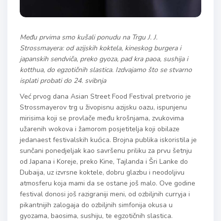
Među prvima smo kušali ponudu na Trgu J. J.
Strossmayera: od azijskih koktela, kineskog burgera i
japanskih sendviča, preko gyoza, pad kra paoa, sushija i
kotthua, do egzotičnih slastica. Izdvajamo što se stvarno
isplati probati do 24. svibnja
Već prvog dana Asian Street Food Festival pretvorio je
Strossmayerov trg u živopisnu azijsku oazu, ispunjenu
mirisima koji se provlače među krošnjama, zvukovima
užarenih wokova i žamorom posjetitelja koji obilaze
jedanaest festivalskih kućica. Brojna publika iskoristila je
sunčani ponedjeljak kao savršenu priliku za prvu šetnju
od Japana i Koreje, preko Kine, Tajlanda i Šri Lanke do
Dubaija, uz izvrsne koktele, dobru glazbu i neodoljivu
atmosferu koja mami da se ostane još malo. Ove godine
festival donosi još razigraniji meni, od ozbiljnih curryja i
pikantnijih zalogaja do ozbiljnih simfonija okusa u
gyozama, baosima, sushiju, te egzotičnih slastica.