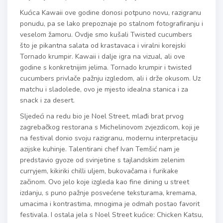
Kućica Kawaii ove godine donosi potpuno novu, razigranu
ponudu, pa se lako prepoznaje po stalnom fotografiranju i
veselom žamoru. Ovdje smo kušali Twisted cucumbers
što je pikantna salata od krastavaca i viralni korejski
Tornado krumpir. Kawaii i dalje igra na vizual, ali ove
godine s konkretnijim jelima. Tornado krumpir i twisted
cucumbers privlače pažnju izgledom, ali i drže okusom. Uz
matchu i sladolede, ovo je mjesto idealna stanica i za
snack i za desert.
Sljedeći na redu bio je Noel Street, mlađi brat prvog
zagrebačkog restorana s Michelinovom zvjezdicom, koji je
na festival donio svoju razigranu, modernu interpretaciju
azijske kuhinje. Talentirani chef Ivan Temšić nam je
predstavio gyoze od svinjetine s tajlandskim zelenim
curryjem, kikiriki chilli uljem, bukovačama i furikake
začinom. Ovo jelo koje izgleda kao fine dining u street
izdanju, s puno pažnje posvećene teksturama, kremama,
umacima i kontrastima, mnogima je odmah postao favorit
festivala. I ostala jela s Noel Street kućice: Chicken Katsu,