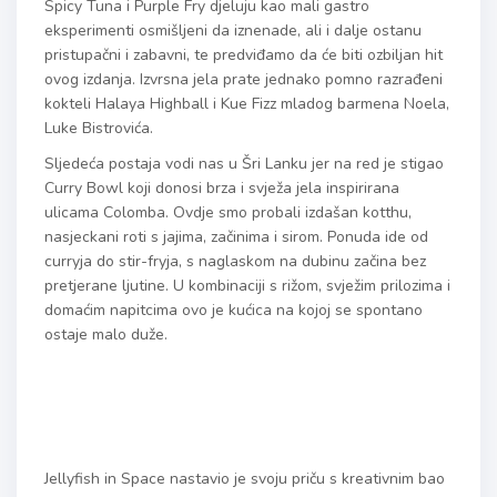
Spicy Tuna i Purple Fry djeluju kao mali gastro
eksperimenti osmišljeni da iznenade, ali i dalje ostanu
pristupačni i zabavni, te predviđamo da će biti ozbiljan hit
ovog izdanja. Izvrsna jela prate jednako pomno razrađeni
kokteli Halaya Highball i Kue Fizz mladog barmena Noela,
Luke Bistrovića.
Sljedeća postaja vodi nas u Šri Lanku jer na red je stigao
Curry Bowl koji donosi brza i svježa jela inspirirana
ulicama Colomba. Ovdje smo probali izdašan kotthu,
nasjeckani roti s jajima, začinima i sirom. Ponuda ide od
curryja do stir-fryja, s naglaskom na dubinu začina bez
pretjerane ljutine. U kombinaciji s rižom, svježim prilozima i
domaćim napitcima ovo je kućica na kojoj se spontano
ostaje malo duže.
Jellyfish in Space nastavio je svoju priču s kreativnim bao