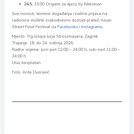
24.5.
15:00 Origami za djecu by Kikkoman
Sve novosti, termine događanja i načine prijava na
radionice možete svakodnevno doznati prateći Asian
Street Food Festival na
Facebooku
i
Instagramu
.
Mjesto: Trg Josipa Jurja Strossmayera, Zagreb
Trajanje: 18. do 24. svibnja 2026.
Radno vrijeme: pon–pet 12:00 – 24:00 h, sub–ned 11:00 –
24:00 h
Ulaz besplatan
Foto: Ante Dvoravić