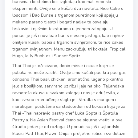
bunsima i koktelima koji izgledaju kao mali neonski
eksperimenti. Ovdje smo kušali dva noviteta: Rice Cake s
lososom i Bao Bunse s trganom puretinom koji spajaju
mekano pareno tijesto i bogati nadjev te osvajaju
hrskavim i nježnim teksturama u jednom zalogaju. U
ponudi je još i novi bao bun s mesom jastoga, kao i njihov
omiljeni klasik, baosi s trganom svinjetinom, te rice cakes
trganom svinjetinom. Menu zaokružuju tri koktela: Tropical
Hugo, Jelly Bubbles i Sunset Spritz.
Thai-Thai je, očekivano, donio mirise i okuse kojih se
publika ne može zasititi. Ovdje smo kušali pad kra pao gai,
odnosno Thai basil chicken: aromatično, lagano pikantno
jelo s bosiljkom, servirano uz rižu i jaje na oko. Tajlandska
ravnoteža okusa u svakom zalogaju nas je oduševila, a
kao izvrsno iznenađenje stigla je i štrudla s mangom i
marakujom poslužena sa sladoledom od kokosa koju je za
Thai -Thai napravio pastry chef Luka Sopta iz Špatula
Pastryja. Na Asian Festival ćemo se sigurno vratiti, a ova
štrudla jedan je od razloga. U ponudi su još i tajlandski
klasici Pad Thai, Prawn Chips i proljetne rolice i svi dolaze