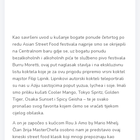
Kao savršeni uvod u kušanje bogate ponude četvrtog po
redu Asian Street Food festivala najprije smo se okrijepili
na Centralnom baru gdje se, uz bogatu ponudu
bezalkoholnih i alkoholnih pića te službeno pivo festivala
Burru Moretti, ovaj put naglasak stavlja i na ekskluzivnu
listu koktela koje je za ovu prigodu pripremio vrsni koktel
majstor Filip Lipnik. Lipnikovi autorski kokteli teleportirali
su nas u Aziju sastojcima poput yuzua, lychea i soje. Imali
smo priliku kušati Cooler Mango, Tokyo Spritz, Golden
Tiger, Osaka Sunset i Spicy Geisha – te je svako
pronašao svog favorita kojem ćemo se vraćati tijekom
cijelog obilaska.
A on je započeo s kućicom Rou Ji Amo by Mario Mihelj.
Član žirija MasterChefa osobno nam je predstavio ovaj
kineski street food klasik koji mnogi prepoznaju kao