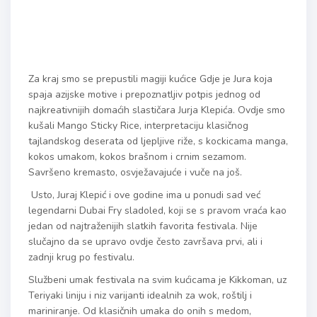
Za kraj smo se prepustili magiji kućice Gdje je Jura koja
spaja azijske motive i prepoznatljiv potpis jednog od
najkreativnijih domaćih slastičara Jurja Klepića. Ovdje smo
kušali Mango Sticky Rice, interpretaciju klasičnog
tajlandskog deserata od ljepljive riže, s kockicama manga,
kokos umakom, kokos brašnom i crnim sezamom.
Savršeno kremasto, osvježavajuće i vuče na još.
Usto, Juraj Klepić i ove godine ima u ponudi sad već
legendarni Dubai Fry sladoled, koji se s pravom vraća kao
jedan od najtraženijih slatkih favorita festivala. Nije
slučajno da se upravo ovdje često završava prvi, ali i
zadnji krug po festivalu.
Službeni umak festivala na svim kućicama je Kikkoman, uz
Teriyaki liniju i niz varijanti idealnih za wok, roštilj i
mariniranje. Od klasičnih umaka do onih s medom,