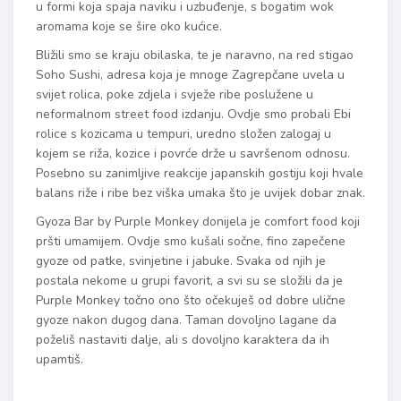
u formi koja spaja naviku i uzbuđenje, s bogatim wok
aromama koje se šire oko kućice.
Bližili smo se kraju obilaska, te je naravno, na red stigao
Soho Sushi, adresa koja je mnoge Zagrepčane uvela u
svijet rolica, poke zdjela i svježe ribe poslužene u
neformalnom street food izdanju. Ovdje smo probali Ebi
rolice s kozicama u tempuri, uredno složen zalogaj u
kojem se riža, kozice i povrće drže u savršenom odnosu.
Posebno su zanimljive reakcije japanskih gostiju koji hvale
balans riže i ribe bez viška umaka što je uvijek dobar znak.
Gyoza Bar by Purple Monkey donijela je comfort food koji
pršti umamijem. Ovdje smo kušali sočne, fino zapečene
gyoze od patke, svinjetine i jabuke. Svaka od njih je
postala nekome u grupi favorit, a svi su se složili da je
Purple Monkey točno ono što očekuješ od dobre ulične
gyoze nakon dugog dana. Taman dovoljno lagane da
poželiš nastaviti dalje, ali s dovoljno karaktera da ih
upamtiš.