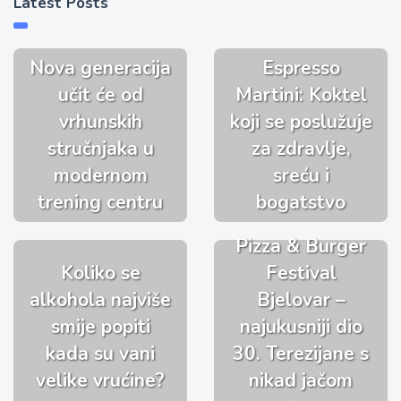
Latest Posts
Nova generacija
Espresso
učit će od
Martini: Koktel
vrhunskih
koji se poslužuje
stručnjaka u
za zdravlje,
modernom
sreću i
trening centru
bogatstvo
Pizza & Burger
Koliko se
Festival
alkohola najviše
Bjelovar –
smije popiti
najukusniji dio
kada su vani
30. Terezijane s
velike vrućine?
nikad jačom