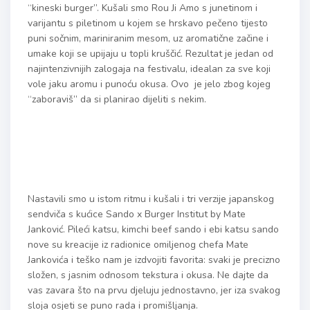
“kineski burger”. Kušali smo Rou Ji Amo s junetinom i
varijantu s piletinom u kojem se hrskavo pečeno tijesto
puni sočnim, mariniranim mesom, uz aromatične začine i
umake koji se upijaju u topli kruščić. Rezultat je jedan od
najintenzivnijih zalogaja na festivalu, idealan za sve koji
vole jaku aromu i punoću okusa. Ovo je jelo zbog kojeg
“zaboraviš” da si planirao dijeliti s nekim.
Nastavili smo u istom ritmu i kušali i tri verzije japanskog
sendviča s kućice Sando x Burger Institut by Mate
Janković. Pileći katsu, kimchi beef sando i ebi katsu sando
nove su kreacije iz radionice omiljenog chefa Mate
Jankovića i teško nam je izdvojiti favorita: svaki je precizno
složen, s jasnim odnosom tekstura i okusa. Ne dajte da
vas zavara što na prvu djeluju jednostavno, jer iza svakog
sloja osjeti se puno rada i promišljanja.