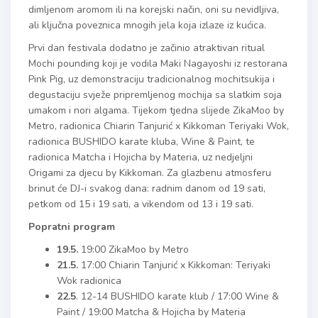
dimljenom aromom ili na korejski način, oni su nevidljiva,
ali ključna poveznica mnogih jela koja izlaze iz kućica.
Prvi dan festivala dodatno je začinio atraktivan ritual
Mochi pounding koji je vodila Maki Nagayoshi iz restorana
Pink Pig, uz demonstraciju tradicionalnog mochitsukija i
degustaciju svježe pripremljenog mochija sa slatkim soja
umakom i nori algama. Tijekom tjedna slijede ZikaMoo by
Metro, radionica Chiarin Tanjurić x Kikkoman Teriyaki Wok,
radionica BUSHIDO karate kluba, Wine & Paint, te
radionica Matcha i Hojicha by Materia, uz nedjeljni
Origami za djecu by Kikkoman. Za glazbenu atmosferu
brinut će DJ-i svakog dana: radnim danom od 19 sati,
petkom od 15 i 19 sati, a vikendom od 13 i 19 sati.
Popratni program
19.5.
19:00 ZikaMoo by Metro
21.5.
17:00 Chiarin Tanjurić x Kikkoman: Teriyaki
Wok radionica
22.5
. 12-14 BUSHIDO karate klub / 17:00 Wine &
Paint / 19:00 Matcha & Hojicha by Materia