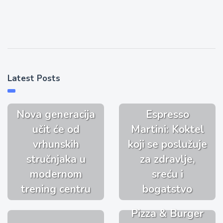
Latest Posts
Nova generacija
Espresso
učit će od
Martini: Koktel
vrhunskih
koji se poslužuje
stručnjaka u
za zdravlje,
modernom
sreću i
trening centru
bogatstvo
Pizza & Burger