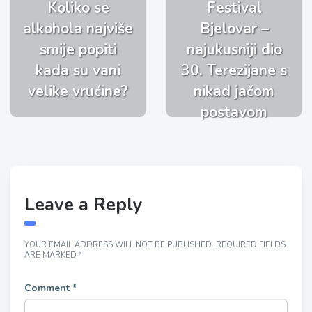
Koliko se
Festival
alkohola najviše
Bjelovar –
smije popiti
najukusniji dio
kada su vani
30. Terezijane s
velike vrućine?
nikad jačom
postavom
Leave a Reply
YOUR EMAIL ADDRESS WILL NOT BE PUBLISHED.
REQUIRED FIELDS
ARE MARKED
*
Comment
*