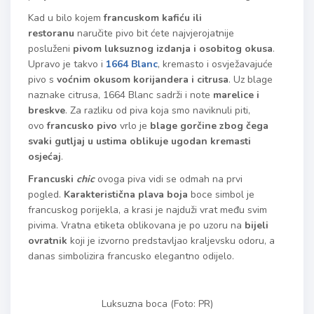
Kad u bilo kojem
francuskom kafiću ili
restoranu
naručite pivo bit ćete najvjerojatnije
posluženi
pivom luksuznog izdanja i osobitog okusa
.
Upravo je takvo i
1664 Blanc
, kremasto i osvježavajuće
pivo s
voćnim okusom korijandera i citrusa
. Uz blage
naznake citrusa, 1664 Blanc sadrži i note
marelice i
breskve
. Za razliku od piva koja smo naviknuli piti,
ovo
francusko pivo
vrlo je
blage gorčine zbog čega
svaki gutljaj u ustima oblikuje ugodan kremasti
osjećaj
.
Francuski
chic
ovoga piva vidi se odmah na prvi
pogled.
Karakteristična plava boja
boce simbol je
francuskog porijekla, a krasi je najduži vrat među svim
pivima. Vratna etiketa oblikovana je po uzoru na
bijeli
ovratnik
koji je izvorno predstavljao kraljevsku odoru, a
danas simbolizira francusko elegantno odijelo.
Luksuzna boca (Foto: PR)