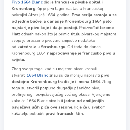
Pivo 1664 Blanc
dio je
francuske pivske obitelji
Kronenburg
, čiji je prvi lager nastao u Francuskoj
pokrajini Alzas još 1664. godine.
Prva serija sastojala se
od jedne bačve, a danas je Kronenbourg 1664 peto
najstarije pivo koje i dalje postoji
. Proizvođač
Jerome
Hatt
odmah nakon što je primio titulu pivarskog majstora,
svoju je brasserie pivovaru smjestio nedaleko
od
katedrale u Strasbourgu
. Od tada do danas
Kronenbourg 1664
najprodavanije je francusko pivo u
svijetu.
Zbog svega toga, kad su majstori pivari krenuli
stvarati
1664 Blanc
znali su da moraju napraviti
pivo
dostojno Kronenbourg tradicije i imena 1664
. Zbog
toga su stvorili potpuno drugačije pšenično pivo,
profinjenog i osvježavajućeg voćnog okusa. Vjerujemo
kako će 1664 Blanc pivo biti
jedno od omiljenijih
osvježavajućih pića ove sezone
, koje će u svakom
kušatelju pobuditi
pravi francuski štih
.