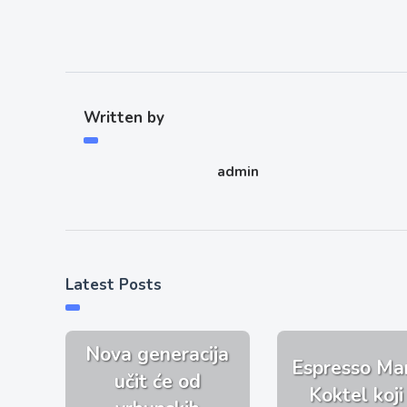
Written by
admin
Latest Posts
Nova generacija
Espresso Mar
učit će od
Koktel koji