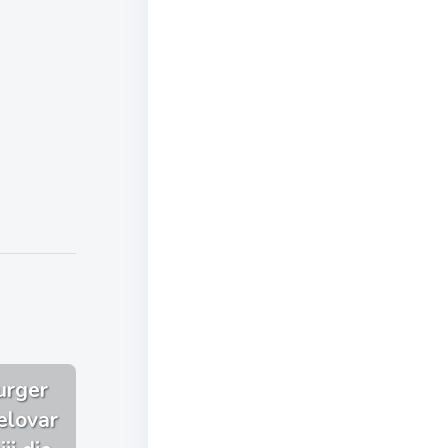
urger
elovar