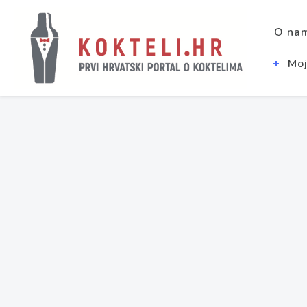
O na
Moj