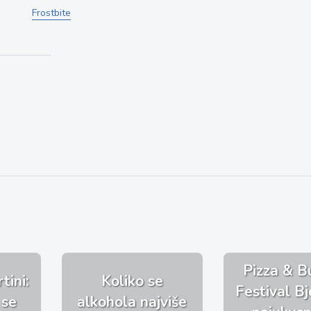
Frostbite
Pizza & B
tini:
Koliko se
Festival Bj
 se
alkohola najviše