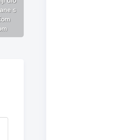
ji dio
jane s
ačom
om