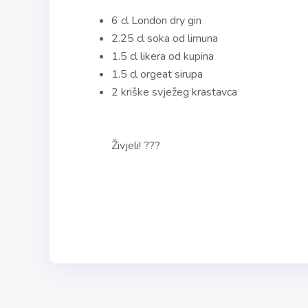
6 cl London dry gin
2.25 cl soka od limuna
1.5 cl likera od kupina
1.5 cl orgeat sirupa
2 kriške svježeg krastavca
Živjeli! ???