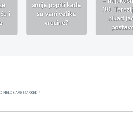
– najukusni
za
smije popiti kada
30. Terezi
ću i
su vani velike
nikad j
o
vrućine?
postav
D FIELDS ARE MARKED
*