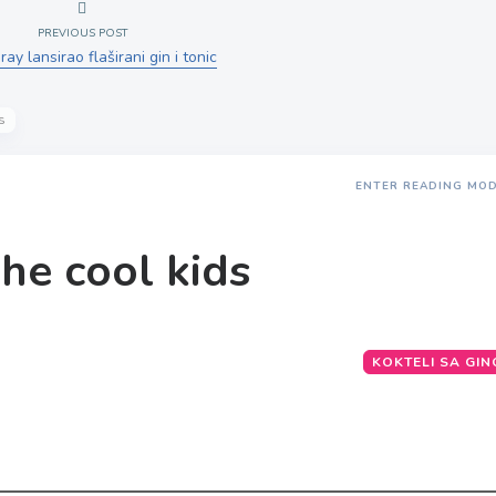
PREVIOUS POST
ay lansirao flaširani gin i tonic
s
ENTER READING MO
he cool kids
KOKTELI SA GI