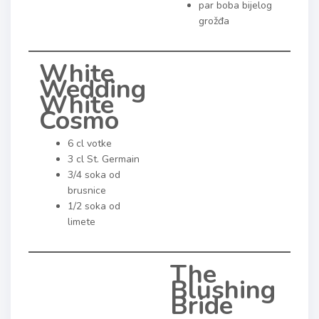
par boba bijelog
grožđa
White
Wedding
White
Cosmo
6 cl votke
3 cl St. Germain
3/4 soka od
brusnice
1/2 soka od
limete
The
Blushing
Bride