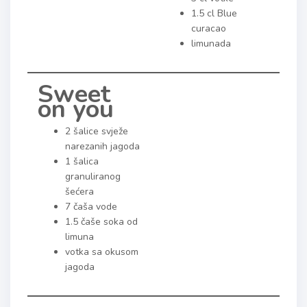
1.5 cl Blue
curacao
limunada
Sweet
on you
2 šalice svježe
narezanih jagoda
1 šalica
granuliranog
šećera
7 čaša vode
1.5 čaše soka od
limuna
votka sa okusom
jagoda