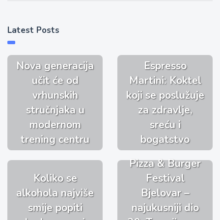
Latest Posts
Nova generacija
Espresso
učit će od
Martini: Koktel
vrhunskih
koji se poslužuje
stručnjaka u
za zdravlje,
modernom
sreću i
trening centru
bogatstvo
Pizza & Burger
Koliko se
Festival
alkohola najviše
Bjelovar –
smije popiti
najukusniji dio