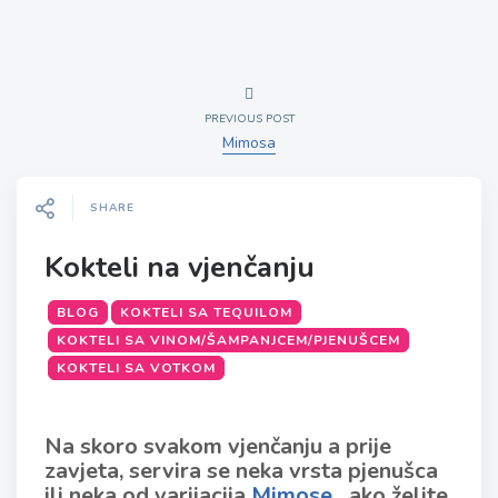
PREVIOUS POST
Mimosa
SHARE
Kokteli na vjenčanju
BLOG
KOKTELI SA TEQUILOM
KOKTELI SA VINOM/ŠAMPANJCEM/PJENUŠCEM
KOKTELI SA VOTKOM
Na skoro svakom vjenčanju a prije
zavjeta, servira se neka vrsta pjenušca
ili neka od varijacija
Mimose
…ako želite