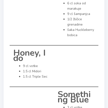
6 cl soka od
marakuje
9 cl šampanjca
1/2 žličice
grenadine
šaka Huckleberry
bobica
Honey, I
do
9 cl votke
1.5 cl Midori
1.5 cl Triple Sec
Somethi
ng Blue
3 cl votke