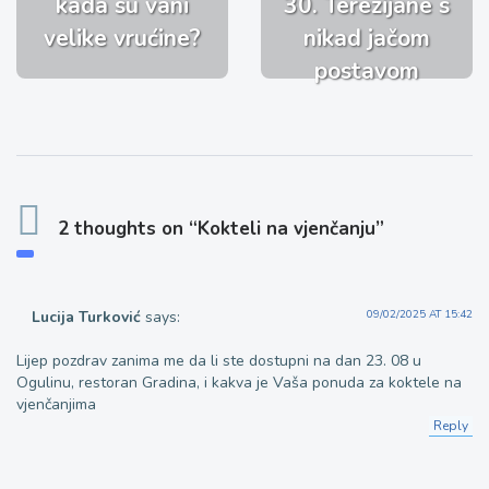
kada su vani
30. Terezijane s
velike vrućine?
nikad jačom
postavom
2 thoughts on “Kokteli na vjenčanju”
Lucija Turković
says:
09/02/2025 AT 15:42
Lijep pozdrav zanima me da li ste dostupni na dan 23. 08 u
Ogulinu, restoran Gradina, i kakva je Vaša ponuda za koktele na
vjenčanjima
Reply