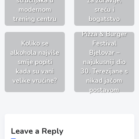
stručnjaka u
za zdravlje,
modernom
sreću i
trening centru
bogatstvo
Pizza & Burger
Koliko se
Festival
alkohola najviše
Bjelovar –
smije popiti
najukusniji dio
kada su vani
30. Terezijane s
velike vrućine?
nikad jačom
postavom
Leave a Reply