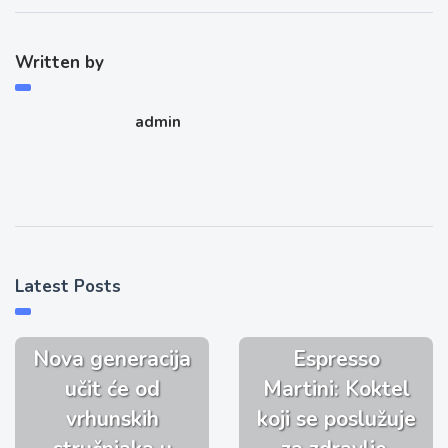
Written by
admin
Latest Posts
Nova generacija
Espresso
učit će od
Martini: Koktel
vrhunskih
koji se poslužuje