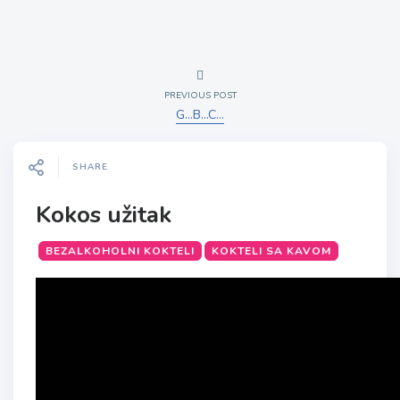
PREVIOUS POST
G…B…C…
SHARE
Kokos užitak
BEZALKOHOLNI KOKTELI
KOKTELI SA KAVOM