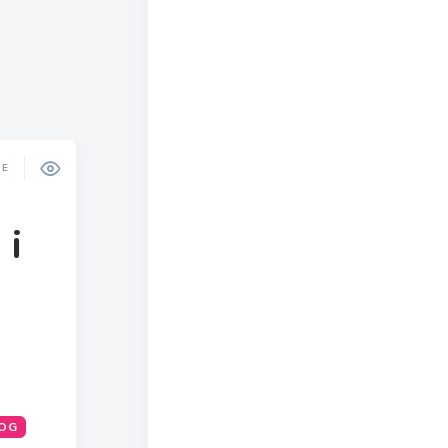
DE
 i
OG