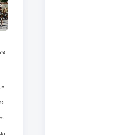
ene
 je
na
im
ki