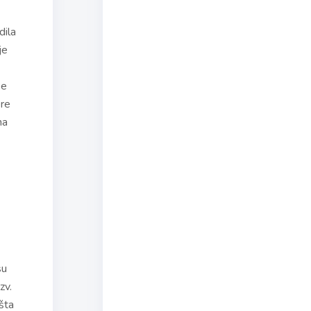
dila
je
se
ere
na
su
zv.
šta