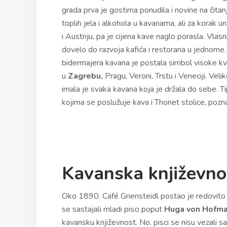
grada prva je gostima ponudila i novine na čita
toplih jela i alkohola u kavanama, ali za korak 
i Austriju, pa je cijena kave naglo porasla. Vlasni
dovelo do razvoja kafića i restorana u jednome
bidermajera kavana je postala simbol visoke kva
u
Zagrebu,
Pragu, Veroni, Trstu i Veneciji. Ve
imala je svaka kavana koja je držala do sebe. T
kojima se poslužuje kava i Thonet stolice, pozna
Kavanska književn
Oko 1890. Café Griensteidl postao je redovito 
se sastajali mladi pisci poput
Huga von Hofman
kavansku književnost. No, pisci se nisu vezali 