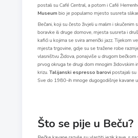
postali su Café Central, a potom i Café Herrenho
Museum
bio je popularno mjesto susreta slikar
Bečani, koji su često živjeli u malim i skučeni
boravke ili druge domove, mjesta susreta i dru
kafići u kojima se svira američki jazz. Tijekom 
mjesta trgovine, gdje su se tražene robe razmje
vlasništvu Židova, ponajviše u drugom bečkom 
prvog okruga te drugi dom mnogim židovskim in
krizu.
T
alijanski espresso barovi
postajali su
Sve do 1980-ih mnoge dugogodišnje kavane u be
Što se pije u Beču?
Bečke kavane razvile su vlastiti jezik kave, s n