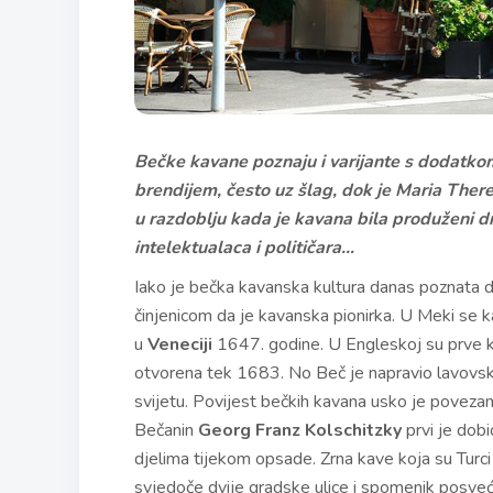
Bečke kavane poznaju i varijante s dodatkom
brendijem, često uz šlag, dok je Maria Ther
u razdoblju kada je kavana bila produženi d
intelektualaca i političara…
Iako je bečka kavanska kultura danas poznata dil
činjenicom da je kavanska pionirka. U Meki se k
u
Veneciji
1647. godine. U Engleskoj su prve 
otvorena tek 1683. No Beč je napravio lavovski
svijetu. Povijest bečkih kavana usko je povez
Bečanin
Georg Franz Kolschitzky
prvi je dobi
djelima tijekom opsade. Zrna kave koja su Turc
svjedoče dvije gradske ulice i spomenik posveće