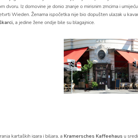
kom dvoru. Iz domovine je donio znanje o mirisnim zrncima i umijeću
etvrti Wieden. Ženama ispočetka nije bio dopušten ulazak u kava
škarci,
a jedine žene ondje bile su blagajnice.
ja kartaških igara i biljara, a
Kramersches Kaffeehaus
u sred