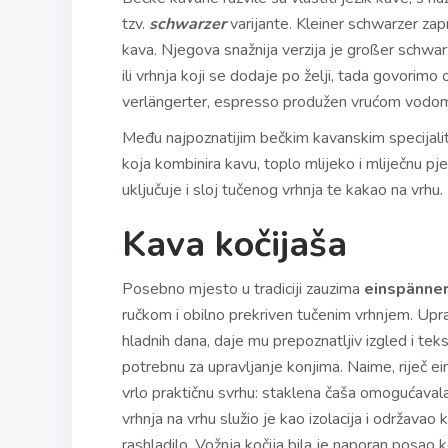
tzv.
schwarzer
varijante. Kleiner schwarzer za
kava. Njegova snažnija verzija je großer schwar
ili vrhnja koji se dodaje po želji, tada govorimo
verlängerter, espresso produžen vrućom vodom
Među najpoznatijim bečkim kavanskim specijali
koja kombinira kavu, toplo mlijeko i mliječnu pj
uključuje i sloj tučenog vrhnja te kakao na vrhu.
Kava kočijaša
Posebno mjesto u tradiciji zauzima
einspänner
ručkom i obilno prekriven tučenim vrhnjem. Upravo
hladnih dana, daje mu prepoznatljiv izgled i tek
potrebnu za upravljanje konjima. Naime, riječ 
vrlo praktičnu svrhu: staklena čaša omogućaval
vrhnja na vrhu služio je kao izolacija i održavao k
rashladilo. Vožnja kočija bila je naporan posao ko