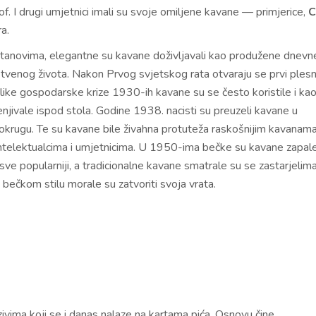
f. I drugi umjetnici imali su svoje omiljene kavane — primjerice,
C
a.
m stanovima, elegantne su kavane doživljavali kao produžene dnevn
štvenog života. Nakon Prvog svjetskog rata otvaraju se prvi plesn
velike gospodarske krize 1930-ih kavane su se često koristile i ka
njivale ispod stola. Godine 1938. nacisti su preuzeli kavane u
okrugu. Te su kavane bile živahna protuteža raskošnijim kavanam
telektualcima i umjetnicima. U 1950-ima bečke su kavane zapal
 sve popularniji, a tradicionalne kavane smatrale su se zastarjelima
čkom stilu morale su zatvoriti svoja vrata.
azivima koji se i danas nalaze na kartama pića. Osnovu čine