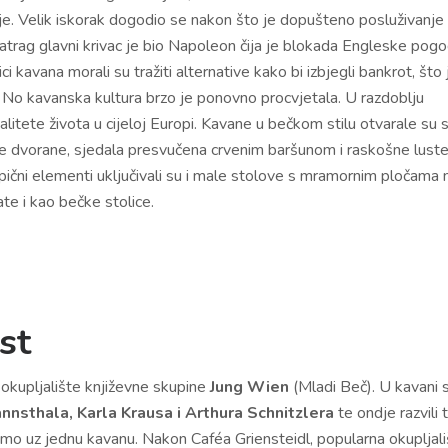
nje. Velik iskorak dogodio se nakon što je dopušteno posluživanje
unatrag glavni krivac je bio Napoleon čija je blokada Engleske pogo
ci kavana morali su tražiti alternative kako bi izbjegli bankrot, što 
. No kavanska kultura brzo je ponovno procvjetala. U razdoblju
litete života u cijeloj Europi. Kavane u bečkom stilu otvarale su 
like dvorane, sjedala presvučena crvenim baršunom i raskošne lust
ipični elementi uključivali su i male stolove s mramornim pločama 
te i kao bečke stolice.
ost
okupljalište književne skupine
Jung Wien
(Mladi Beč). U kavani 
nsthala, Karla Krausa i Arthura Schnitzlera
te ondje razvili t
samo uz jednu kavanu. Nakon Caféa Griensteidl, popularna okupljali