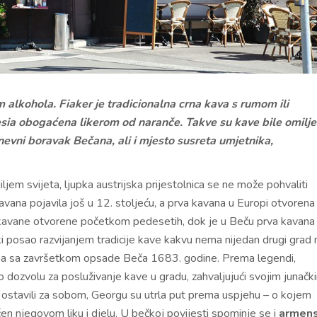
 alkohola. Fiaker je tradicionalna crna kava s rumom ili
esia obogaćena likerom od naranče. Takve su kave bile omilj
nevni boravak Bečana, ali i mjesto susreta umjetnika,
jem svijeta, ljupka austrijska prijestolnica se ne može pohvaliti
avana pojavila još u 12. stoljeću, a prva kavana u Europi otvorena
kavane otvorene početkom pedesetih, dok je u Beču prva kavana
 posao razvijanjem tradicije kave kakvu nema nijedan drugi grad 
ana sa završetkom opsade Beča 1683. godine. Prema legendi,
o dozvolu za posluživanje kave u gradu, zahvaljujući svojim junačk
i ostavili za sobom, Georgu su utrla put prema uspjehu – o kojem
n njegovom liku i djelu. U bečkoj povijesti spominje se i
armens