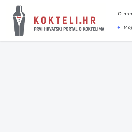
O na
Moj