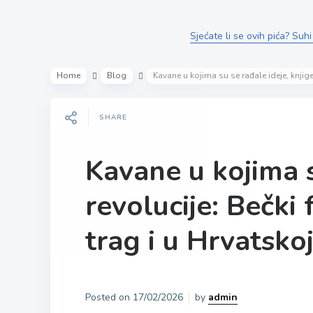
Sjećate li se ovih pića? Suhi
Home
Blog
Kavane u kojima su se rađale ideje, knjige 
SHARE
Kavane u kojima su
revolucije: Bečki
trag i u Hrvatsko
Posted on
17/02/2026
by
admin