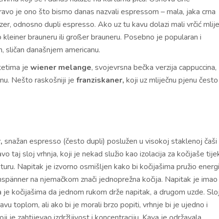
pravo je ono što bismo danas nazvali espressom – mala, jaka crna
zer, odnosno dupli espresso. Ako uz tu kavu dolazi mali vrčić mlij
 o kleiner brauneru ili großer brauneru. Posebno je popularan i
, sličan današnjem americanu.
tetima je
wiener melange
, svojevrsna bečka verzija cappuccina,
enu. Nešto raskošniji je
franziskaner,
koji uz mliječnu pjenu često
,
snažan espresso (često dupli) poslužen u visokoj staklenoj čaši
 taj sloj vrhnja, koji je nekad služio kao izolacija za kočijaše tij
sturu. Napitak je izvorno osmišljen kako bi kočijašima pružio energi
einspänner na njemačkom znači jednoprežna kočija. Napitak je imao
a je kočijašima da jednom rukom drže napitak, a drugom uzde. Slo
avu toplom, ali ako bi je morali brzo popiti, vrhnje bi je ujedno i
ji je zahtijevao izdržljivost i koncentraciju. Kava je održavala