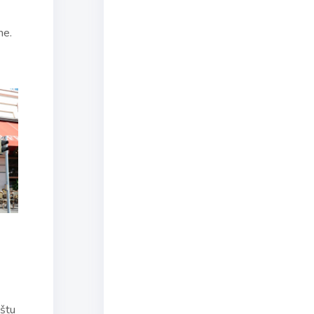
ne.
ištu