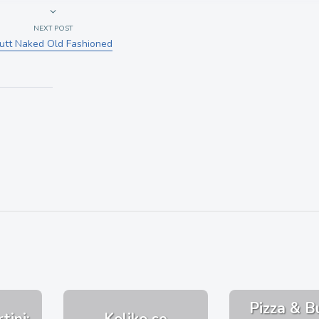
NEXT POST
utt Naked Old Fashioned
Pizza & B