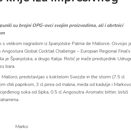
unili su brojni OPG-ovci svojim proizvodima, ali i obrtnici
jam
o s velikom nagradom iz španjolske Palma de Mallorce. Osvojio j
ngostura Global Cocktail Challenge – Europian Regional Final‘s
a je Španjolska, a drugo Italija. Ristić je inače predsjednik Udrug
ss bara.
Mallorci, predstavljao s koktelom Swizzle in the storm (7.5 cl
 chili paprikom, 3 cl pirea od malina, meda od kadulje i Markov
cijeđenog soka od šipka, 0.5 cl Angosutra Aromatic bitter, listići
 Bahamima.
Marko