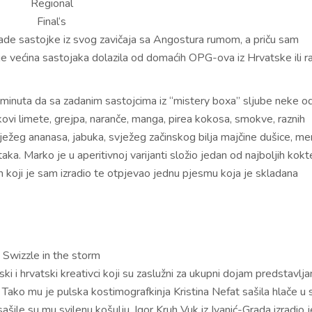
Regional
Final‘s
made sastojke iz svog zavičaja sa Angostura rumom, a priču sam
je većina sastojaka dolazila od domaćih OPG-ova iz Hrvatske ili r
 minuta da sa zadanim sastojcima iz “mistery boxa” sljube neke o
kovi limete, grejpa, naranče, manga, pirea kokosa, smokve, raznih
ježeg ananasa, jabuka, svježeg začinskog bilja majčine dušice, me
itaka. Marko je u aperitivnoj varijanti složio jedan od najboljih kokt
m koji je sam izradio te otpjevao jednu pjesmu koja je skladana
Swizzle in the storm
 i hrvatski kreativci koji su zaslužni za ukupni dojam predstavlja
ko mu je pulska kostimografkinja Kristina Nefat sašila hlače u s
ile su mu svilenu košulju, Igor Kruh Vuk iz Ivanić-Grada izradio j