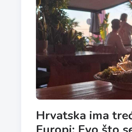
Hrvatska ima tre
Europi: Evo što s