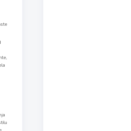
aste
d
nte,
ela
nja
tilu
e