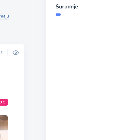
Suradnje
emaju
DE
OG