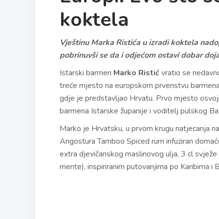
koktela
Vještinu Marka Ristića u izradi koktela nadop
pobrinuvši se da i odjećom ostavi dobar do
Istarski barmen
Marko Ristić
vratio se nedavn
treće mjesto na europskom prvenstvu barmena A
gdje je predstavljao Hrvatu. Prvo mjesto osvojil
barmena Istarske županije i voditelj pulskog Ba
Marko je Hrvatsku, u prvom krugu natjecanja na 
Angostura Tamboo Spiced rum infuziran domaćom
extra djevičanskog maslinovog ulja, 3 cl svježe 
mente), inspiriranim putovanjima po Karibima i