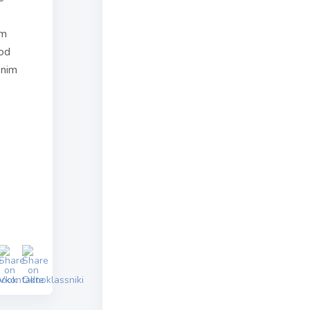
om
 od
enim