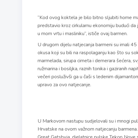
“Kod ovog koktela je bilo bitno sljubiti home 
predstavio kroz cirkularnu ekonomiju budući da 
u mom vrtu i masliniku”, ističe ovaj barmen.
U drugom dijelu natjecanja barmeni su imali 45
okusa koji su bili na raspolaganju kao što su so
marmelada, sirupa cimeta i demerara šećera, sv
ružmarina i bosiljka, raznih tonika i gaziranih nap
večeri posluživši ga u čaši s ledenim dijamanto
upravo za ovo natjecanje.
U Markovom nastupu sudjelovali su i mnogi pulski
Hrvatske na ovom važnom natjecanju barmena. Ta
Great Gatsbyja, djelatnice pulske Tekop Nove saš