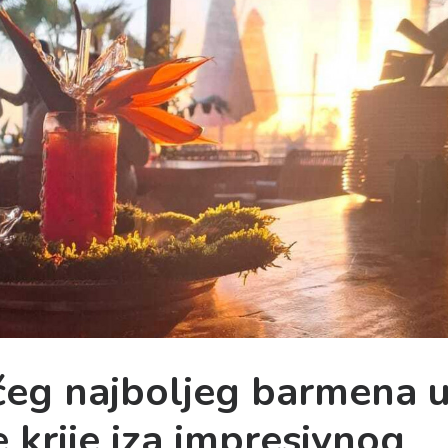
ćeg najboljeg barmena 
e krije iza impresivnog