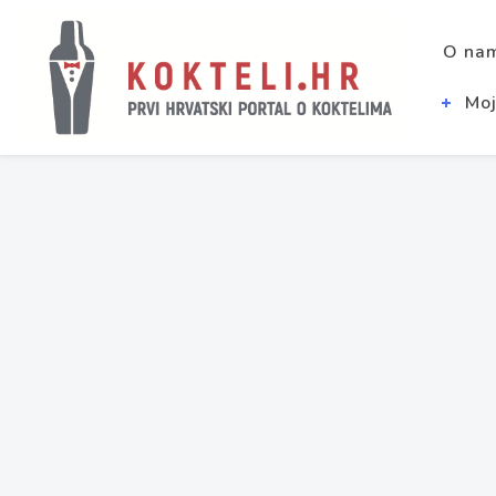
O na
Moj