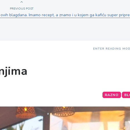
PREVIOUS POST
ti ovih blagdana. Imamo recept, a znamo i u kojem ga kafiću super pripr
ENTER READING MO
njima
RAZNO
BL