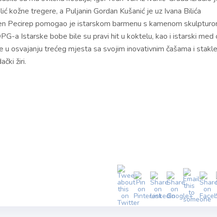
lić kožne tregere, a Puljanin Gordan Kušanić je uz Ivana Bilića
Alen Pecirep pomogao je istarskom barmenu s kamenom skulptur
OPG-a Istarske bobe bile su pravi hit u koktelu, kao i istarski med
u osvajanju trećeg mjesta sa svojim inovativnim čašama i stakl
čki žiri.