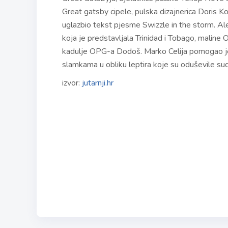
Great gatsby cipele, pulska dizajnerica Doris Ko
uglazbio tekst pjesme Swizzle in the storm. 
koja je predstavljala Trinidad i Tobago, maline 
kadulje OPG-a Dodoš. Marko Celija pomogao je 
slamkama u obliku leptira koje su oduševile suda
izvor:
jutarnji.hr