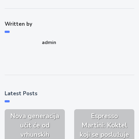
Written by
admin
Latest Posts
Nova generacija
Espresso
učit će od
Martini: Koktel
vrhunskih
koji se poslužuje