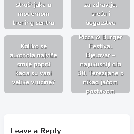
stručnjaka u
za zdravlje,
modernom
sreću i
trening centru
bogatstvo
Pizza & Burger
Koliko se
Festival
alkohola najviše
Bjelovar –
smije popiti
najukusniji dio
kada su vani
30. Terezijane s
velike vrućine?
nikad jačom
postavom
Leave a Reply