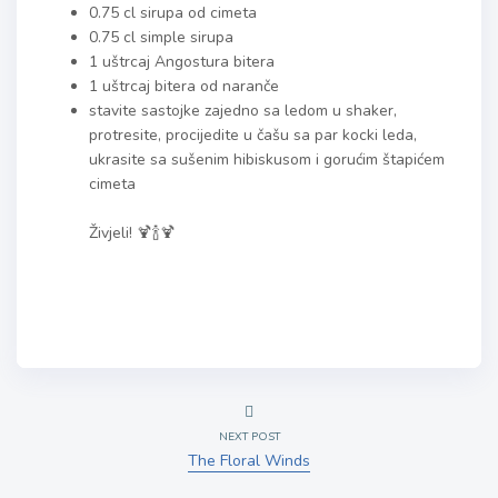
0.75 cl sirupa od cimeta
0.75 cl simple sirupa
1 uštrcaj Angostura bitera
1 uštrcaj bitera od naranče
stavite sastojke zajedno sa ledom u shaker,
protresite, procijedite u čašu sa par kocki leda,
ukrasite sa sušenim hibiskusom i gorućim štapićem
cimeta
Živjeli! 🍹🍾🍹
NEXT POST
The Floral Winds