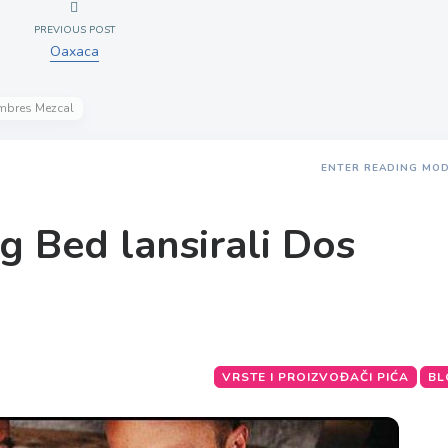
PREVIOUS POST
Oaxaca
ombres Mezcal
ENTER READING MO
g Bed lansirali Dos
VRSTE I PROIZVOĐAČI PIĆA
BL