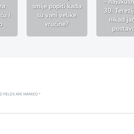
– najukusni
za
smije popiti kada
30. Terezi
ću i
su vani velike
nikad j
o
vrućine?
postav
D FIELDS ARE MARKED
*