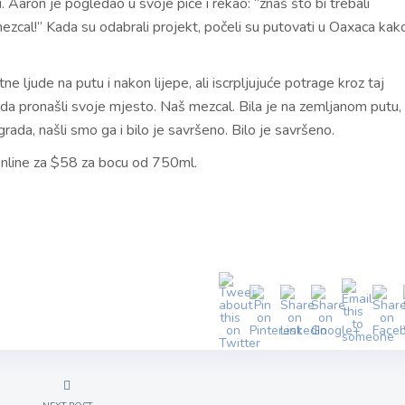
ti. Aaron je pogledao u svoje piće i rekao: “znaš što bi trebali
mezcal!” Kada su odabrali projekt, počeli su putovati u Oaxaca kako
tne ljude na putu i nakon lijepe, ali iscrpljujuće potrage kroz taj
da pronašli svoje mjesto. Naš mezcal. Bila je na zemljanom putu,
ada, našli smo ga i bilo je savršeno. Bilo je savršeno.
nline za $58 za bocu od 750ml.