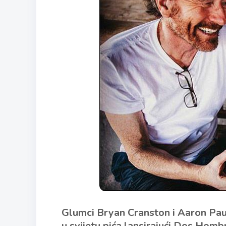
Glumci Bryan Cranston i Aaron Paul 
u svijetu pića lansirajući Dos Hom