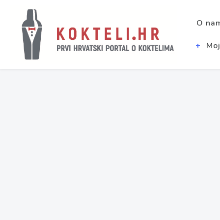
O na
Moj