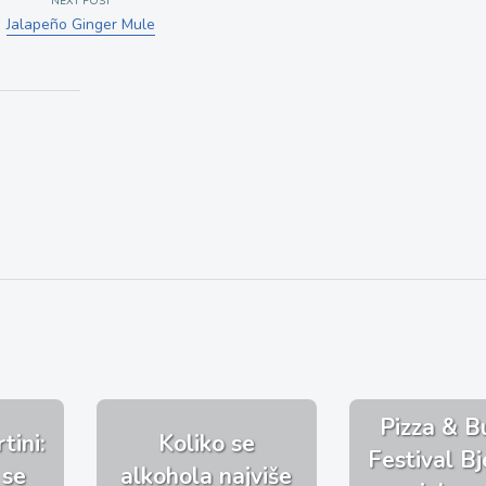
NEXT POST
Jalapeño Ginger Mule
Pizza & B
tini:
Koliko se
Festival Bj
 se
alkohola najviše