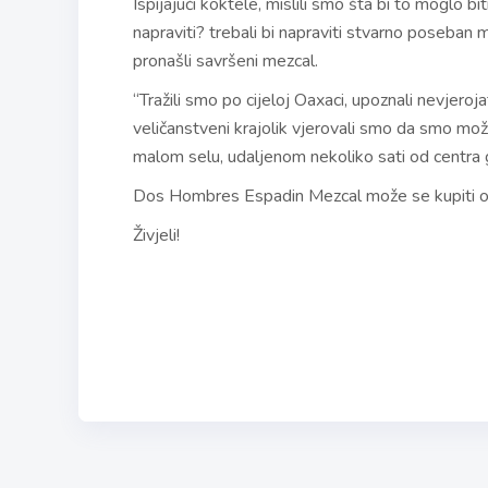
Ispijajući koktele, mislili smo šta bi to moglo bi
napraviti? trebali bi napraviti stvarno poseban 
pronašli savršeni mezcal.
“Tražili smo po cijeloj Oaxaci, upoznali nevjeroja
veličanstveni krajolik vjerovali smo da smo mož
malom selu, udaljenom nekoliko sati od centra gr
Dos Hombres Espadin Mezcal može se kupiti o
Živjeli!