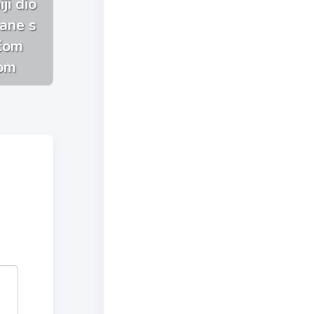
ji dio
jane s
ačom
om