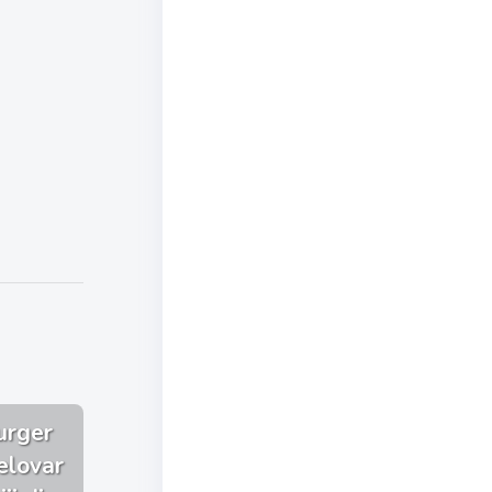
urger
elovar