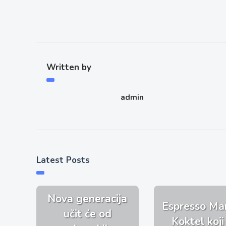
Written by
admin
Latest Posts
Nova generacija
Espresso Mar
učit će od
Koktel koji