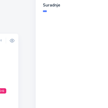
Suradnje
DE
OG