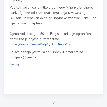
Voditelj radionice je nitko drugi nego Miljenko Brigljević,
osnivač jedne od prvih craft destilerija u Hrvatskoj,
iskusan i inovativan destiler i nadasve zabavan učitelj (on
nije napisao ovaj tekst).
Cijena radionice je 150 kn. Broj sudionika je ograničen i
obavezna je prijava putem forme:
https://forms.gle/waWdjZQTGCBAryhG7
.
Za sva pitanja, javite im se u inbox ili emailom na
brigljevic@gmail.com.
Živjeli!