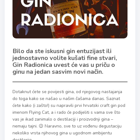
Bilo da ste iskusni gin entuzijast ili
jednostavno volite kušati fine stvari,
Gin Radionica uvest će vas u priču o
ginu na jedan sasvim novi način.
Dotaknut ćete se povijesti gina, od njegovog nastajanja
do toga kako se našao u našim čašama danas. Saznat
ćete kako (i zašto!) su napravili prvi hrvatski craft gin pod
imenom Flying Cat, a i rado će podijeliti s vama sve što
vas je ikad zanimalo o destilaciji i proizvodnji gina –
nemaju tajni. 😉 Naravno, sve to uz vođenu degustaciju
nekoliko vrsta njihovog gina u ugodnom ambijentu
destilerije.