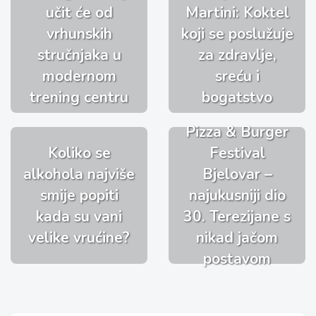
učit će od
Martini: Koktel
vrhunskih
koji se poslužuje
stručnjaka u
za zdravlje,
modernom
sreću i
trening centru
bogatstvo
Pizza & Burger
Koliko se
Festival
alkohola najviše
Bjelovar –
smije popiti
najukusniji dio
kada su vani
30. Terezijane s
velike vrućine?
nikad jačom
postavom