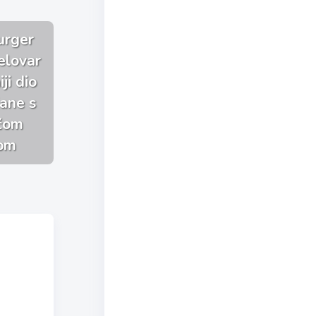
urger
elovar
ji dio
jane s
ačom
om