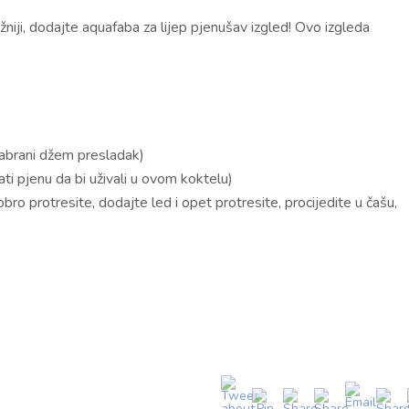
ažniji, dodajte aquafaba za lijep pjenušav izgled! Ovo izgleda
dabrani džem presladak)
ti pjenu da bi uživali u ovom koktelu)
bro protresite, dodajte led i opet protresite, procijedite u čašu,