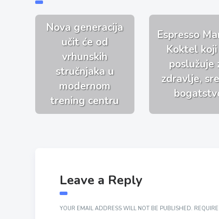
Nova generacija
Espresso Mar
učit će od
Koktel koji
vrhunskih
poslužuje 
stručnjaka u
zdravlje, sre
modernom
bogatstv
trening centru
Leave a Reply
YOUR EMAIL ADDRESS WILL NOT BE PUBLISHED.
REQUIRE