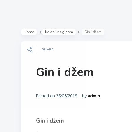
Home
Kokteli sa ginom
Gin i džem
SHARE
Gin i džem
Posted on
25/08/2019
by
admin
Gin i džem