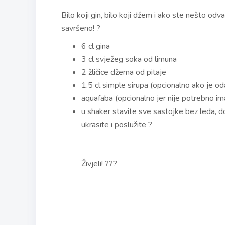
Bilo koji gin, bilo koji džem i ako ste nešto odv
savršeno! ?
6 cl gina
3 cl svježeg soka od limuna
2 žličice džema od pitaje
1.5 cl simple sirupa (opcionalno ako je o
aquafaba (opcionalno jer nije potrebno ima
u shaker stavite sve sastojke bez leda, do
ukrasite i poslužite ?
Živjeli! ???