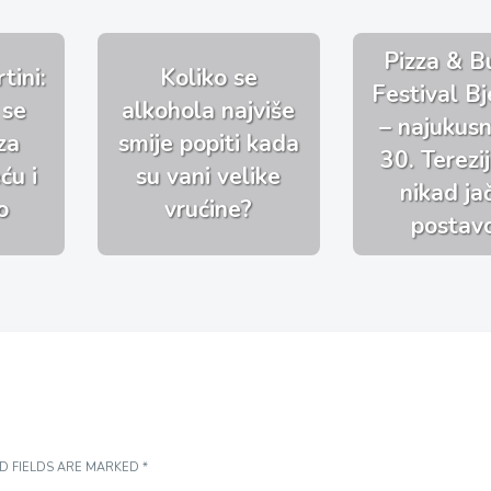
Pizza & B
tini:
Koliko se
Festival Bj
 se
alkohola najviše
– najukusni
za
smije popiti kada
30. Terezi
ću i
su vani velike
nikad j
o
vrućine?
postav
D FIELDS ARE MARKED
*