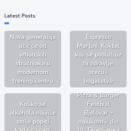
Latest Posts
Nova generacija
Espresso
učit će od
Martini: Koktel
vrhunskih
koji se poslužuje
stručnjaka u
za zdravlje,
modernom
sreću i
trening centru
bogatstvo
Pizza & Burger
Koliko se
Festival
alkohola najviše
Bjelovar –
smije popiti
najukusniji dio
kada su vani
30. Terezijane s