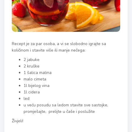
Recept je za par osoba, a vi se slobodno igrajte sa
količinom i stavite više ili manje nečega:
2 jabuke
2 kruške
1 šalica malina
malo cimeta
1l bijelog vina
1l cidera
led
u veću posudu sa ledom stavite sve sastojke,
promješajte, prelijte u čaše i poslužite
Živjeli!