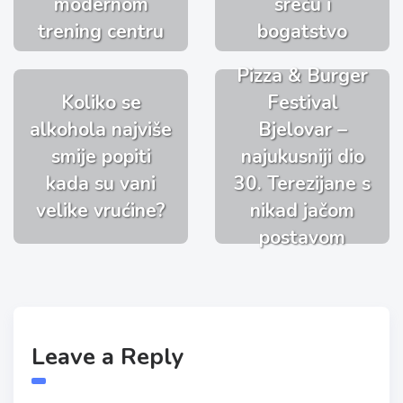
modernom
sreću i
trening centru
bogatstvo
Pizza & Burger
Koliko se
Festival
alkohola najviše
Bjelovar –
smije popiti
najukusniji dio
kada su vani
30. Terezijane s
velike vrućine?
nikad jačom
postavom
Leave a Reply