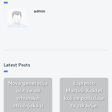
admin
Latest Posts
Nova generacija
Espresso
učit će od
Martini: Koktel
vrhunskih
koji se poslužuje
stručnjaka u
za zdravlje,