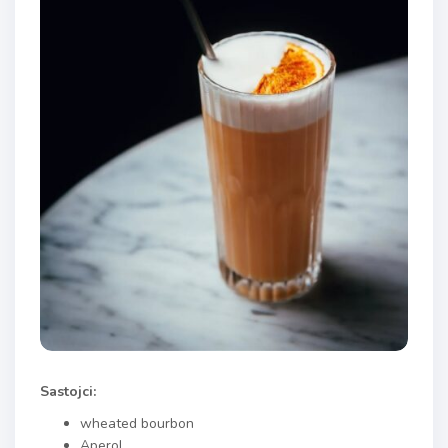
Sastojci:
wheated bourbon
Aperol