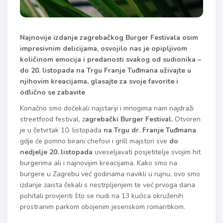
Najnovije izdanje zagrebačkog Burger Festivala osim
impresivnim delicijama, osvojilo nas je opipljivom
količinom emocija i predanosti svakog od sudionika –
do 20. listopada na Trgu Franje Tuđmana uživajte u
njihovim kreacijama, glasajte za svoje favorite i
odlično se zabavite
Konačno smo dočekali najstariji i mnogima nam najdraži
streetfood festival, z
agrebački Burger Festival.
Otvoren
je u četvrtak 10. listopada
na Trgu dr. Franje Tuđ
mana
gdje će pomno birani chefovi i grill majstori sve
do
nedjelje 20. listopada
uveseljavati posjetitelje svojim hit
burgerima ali i najnovijim kreacijama. Kako smo na
burgere u Zagrebu već godinama navikli u rujnu, ovo smo
izdanje zaista čekali s nestrpljenjem te već prvoga dana
pohitali provjeriti što se nudi na 13 kućica okruženih
prostranim parkom obojenim jesenskom romantikom.