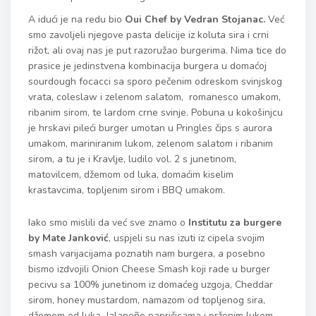
A idući je na redu bio
Oui Chef by Vedran Stojanac.
Već
smo zavoljeli njegove pasta delicije iz koluta sira i crni
rižot, ali ovaj nas je put razoružao burgerima. Nima tice do
prasice je jedinstvena kombinacija burgera u domaćoj
sourdough focacci sa sporo pečenim odreskom svinjskog
vrata, coleslaw i zelenom salatom, romanesco umakom,
ribanim sirom, te lardom crne svinje. Pobuna u kokošinjcu
je hrskavi pileći burger umotan u Pringles čips s aurora
umakom, mariniranim lukom, zelenom salatom i ribanim
sirom, a tu je i Kravlje, ludilo vol. 2 s junetinom,
matovilcem, džemom od luka, domaćim kiselim
krastavcima, topljenim sirom i BBQ umakom.
Iako smo mislili da već sve znamo o
Institutu za burgere
by Mate Janković
, uspjeli su nas izuti iz cipela svojim
smash varijacijama poznatih nam burgera, a posebno
bismo izdvojili Onion Cheese Smash koji rade u burger
pecivu sa 100% junetinom iz domaćeg uzgoja, Cheddar
sirom, honey mustardom, namazom od topljenog sira,
džemom od luka, Jalapeño papričicama i prženim lukom.