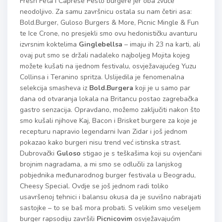
Fresh Feta i Caprese Pesto burgere jer oba zvuče
neodoljivo. Za samu završnicu ostala su nam četiri asa:
Bold.Burger, Guloso Burgers & More, Picnic Mingle & Fun
te Ice Crone, no presjekli smo ovu hedonističku avanturu
izvrsnim koktelima
Ginglebellsa
– imaju ih 23 na karti, ali
ovaj put smo se držali nadaleko najboljeg Mojita kojeg
možete kušati na ijednom festivalu, osvježavajućeg Yuzu
Collinsa i Teranino spritza. Uslijedila je fenomenalna
selekcija smasheva iz
Bold.Burgera
koji je u samo par
dana od otvaranja lokala na Britancu postao zagrebačka
gastro senzacija. Opravdano, možemo zaključiti nakon što
smo kušali njihove Kaj, Bacon i Brisket burgere za koje je
recepturu napravio legendarni Ivan Zidar i još jednom
pokazao kako burgeri nisu trend već istinska strast.
Dubrovački
Guloso
stigao je s teškašima koji su ovjenčani
brojnim nagradama, a mi smo se odlučili za lanjskog
pobjednika međunarodnog burger festivala u Beogradu,
Cheesy Special. Ovdje se još jednom radi toliko
usavršenoj tehnici i balansu okusa da je suvišno nabrajati
sastojke – to se baš mora probati. S velikim smo veseljem
burger rapsodiju završili
Picnicovim
osvježavajućim