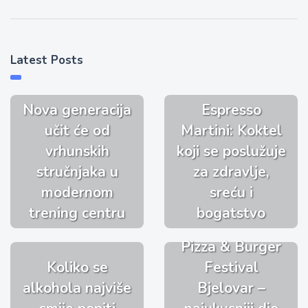
Latest Posts
Nova generacija
Espresso
učit će od
Martini: Koktel
vrhunskih
koji se poslužuje
stručnjaka u
za zdravlje,
modernom
sreću i
trening centru
bogatstvo
Pizza & Burger
Koliko se
Festival
alkohola najviše
Bjelovar –