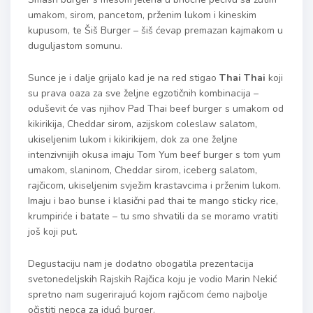
umakom, sirom, pancetom, prženim lukom i kineskim
kupusom, te Šiš Burger – šiš ćevap premazan kajmakom u
duguljastom somunu.
Sunce je i dalje grijalo kad je na red stigao
Thai Thai
koji
su prava oaza za sve željne egzotičnih kombinacija –
oduševit će vas njihov Pad Thai beef burger s umakom od
kikirikija, Cheddar sirom, azijskom coleslaw salatom,
ukiseljenim lukom i kikirikijem, dok za one željne
intenzivnijih okusa imaju Tom Yum beef burger s tom yum
umakom, slaninom, Cheddar sirom, iceberg salatom,
rajčicom, ukiseljenim svježim krastavcima i prženim lukom.
Imaju i bao bunse i klasični pad thai te mango sticky rice,
krumpiriće i batate – tu smo shvatili da se moramo vratiti
još koji put.
Degustaciju nam je dodatno obogatila prezentacija
svetonedeljskih Rajskih Rajčica koju je vodio Marin Nekić
spretno nam sugerirajući kojom rajčicom ćemo najbolje
očistiti nepca za idući burger.