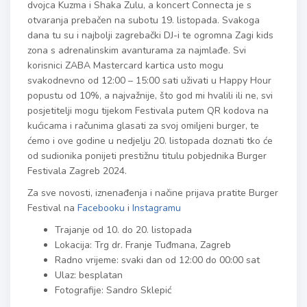
dvojca Kuzma i Shaka Zulu, a koncert Connecta je s
otvaranja prebačen na subotu 19. listopada. Svakoga
dana tu su i najbolji zagrebački DJ-i te ogromna Zagi kids
zona s adrenalinskim avanturama za najmlađe. Svi
korisnici ZABA Mastercard kartica usto mogu
svakodnevno od 12:00 – 15:00 sati uživati u Happy Hour
popustu od 10%, a najvažnije, što god mi hvalili ili ne, svi
posjetitelji mogu tijekom Festivala putem QR kodova na
kućicama i računima glasati za svoj omiljeni burger, te
ćemo i ove godine u nedjelju 20. listopada doznati tko će
od sudionika ponijeti prestižnu titulu pobjednika Burger
Festivala Zagreb 2024.
Za sve novosti, iznenađenja i načine prijava pratite Burger
Festival na
Facebooku
i
Instagramu
Trajanje od 10. do 20. listopada
Lokacija: Trg dr. Franje Tuđmana, Zagreb
Radno vrijeme: svaki dan od 12:00 do 00:00 sat
Ulaz: besplatan
Fotografije: Sandro Sklepić