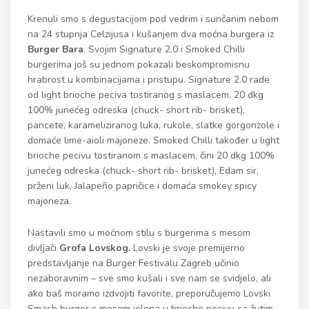
Krenuli smo s degustacijom pod vedrim i sunčanim nebom
na 24 stupnja Celzijusa i kušanjem dva moćna burgera iz
Burger Bara
. Svojim Signature 2.0 i Smoked Chilli
burgerima još su jednom pokazali beskompromisnu
hrabrost u kombinacijama i pristupu. Signature 2.0 rade
od light brioche peciva tostiranog s maslacem, 20 dkg
100% junećeg odreska (chuck- short rib- brisket),
pancete, karameliziranog luka, rukole, slatke gorgonzole i
domaće lime-aioli majoneze. Smoked Chilli također u light
brioche pecivu tostiranom s maslacem, čini 20 dkg 100%
junećeg odreska (chuck- short rib- brisket), Edam sir,
prženi luk, Jalapeño papričice i domaća smokey spicy
majoneza.
Nastavili smo u moćnom stilu s burgerima s mesom
divljači
Grofa Lovskog.
Lovski je svoje premijerno
predstavljanje na Burger Festivalu Zagreb učinio
nezaboravnim – sve smo kušali i sve nam se svidjelo, ali
ako baš moramo izdvojiti favorite, preporučujemo Lovski
Smash burger s mesom jelena u brioche pecivu sa žutim