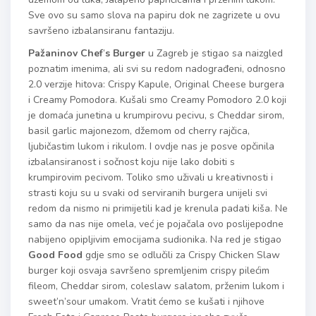
Sve ovo su samo slova na papiru dok ne zagrizete u ovu
savršeno izbalansiranu fantaziju.
Paž
aninov Chef
’
s Burger
u Zagreb je stigao sa naizgled
poznatim imenima, ali svi su redom nadograđeni, odnosno
2.0 verzije hitova: Crispy Kapule, Original Cheese burgera
i Creamy Pomodora. Kušali smo Creamy Pomodoro 2.0 koji
je domaća junetina u krumpirovu pecivu, s Cheddar sirom,
basil garlic majonezom, džemom od cherry rajčica,
ljubičastim lukom i rikulom. I ovdje nas je posve opčinila
izbalansiranost i sočnost koju nije lako dobiti s
krumpirovim pecivom. Toliko smo uživali u kreativnosti i
strasti koju su u svaki od serviranih burgera unijeli svi
redom da nismo ni primijetili kad je krenula padati kiša. Ne
samo da nas nije omela, već je pojačala ovo poslijepodne
nabijeno opipljivim emocijama sudionika. Na red je stigao
Good Food
gdje smo se odlučili za Crispy Chicken Slaw
burger koji osvaja savršeno spremljenim crispy pilećim
fileom, Cheddar sirom, coleslaw salatom, prženim lukom i
sweet’n’sour umakom. Vratit ćemo se kušati i njihove