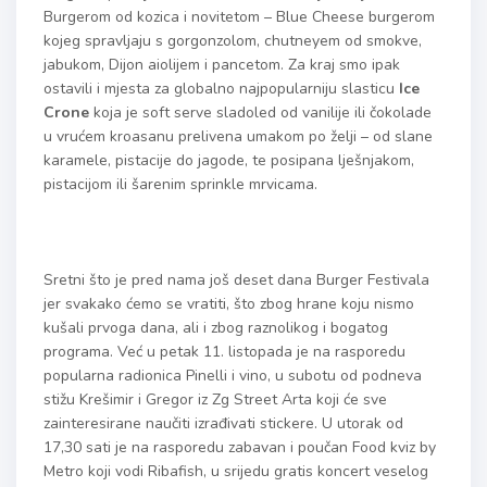
Burgerom od kozica i novitetom – Blue Cheese burgerom
kojeg spravljaju s gorgonzolom, chutneyem od smokve,
jabukom, Dijon aiolijem i pancetom. Za kraj smo ipak
ostavili i mjesta za globalno najpopularniju slasticu
Ice
Crone
koja je soft serve sladoled od vanilije ili čokolade
u vrućem kroasanu prelivena umakom po želji – od slane
karamele, pistacije do jagode, te posipana lješnjakom,
pistacijom ili šarenim sprinkle mrvicama.
Sretni što je pred nama još deset dana Burger Festivala
jer svakako ćemo se vratiti, što zbog hrane koju nismo
kušali prvoga dana, ali i zbog raznolikog i bogatog
programa. Već u petak 11. listopada je na rasporedu
popularna radionica Pinelli i vino, u subotu od podneva
stižu Krešimir i Gregor iz Zg Street Arta koji će sve
zainteresirane naučiti izrađivati stickere. U utorak od
17,30 sati je na rasporedu zabavan i poučan Food kviz by
Metro koji vodi Ribafish, u srijedu gratis koncert veselog