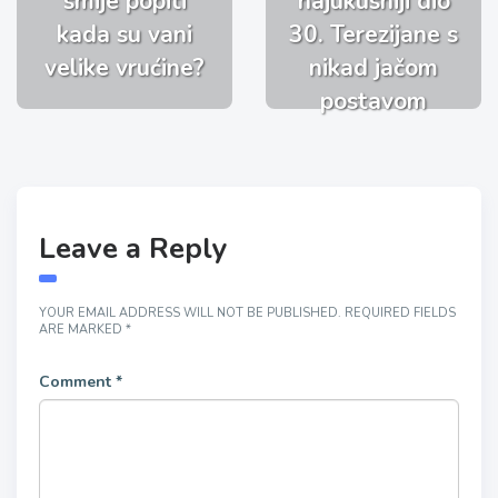
smije popiti
najukusniji dio
kada su vani
30. Terezijane s
velike vrućine?
nikad jačom
postavom
Leave a Reply
YOUR EMAIL ADDRESS WILL NOT BE PUBLISHED.
REQUIRED FIELDS
ARE MARKED
*
Comment
*