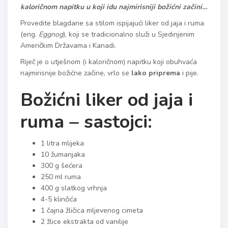
kaloričnom napitku u koji idu najmirisniji božićni začini…
Provedite blagdane sa stilom ispijajući liker
od jaja i ruma
(eng.
Eggnog
), koji se tradicionalno služi u Sjedinjenim
Američkim Državama i Kanadi.
Riječ je o utješnom (i kaloričnom) napitku koji obuhvaća
najmirisnije božićne začine, vrlo se
lako priprema
i pije.
Božićni liker od jaja i
ruma – sastojci:
1 litra mlijeka
10 žumanjaka
300 g šećera
250 ml ruma
400 g slatkog vrhnja
4-5 klinčića
1 čajna žličica mljevenog cimeta
2 žlice ekstrakta od vanilije