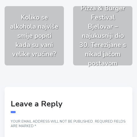
Pizza & Burger
Koliko se
Festival
alkohola najviše
Bjelovar –
smije popiti
najukusniji dio
kada su vani
30. Terezijane s
velike vrućine?
nikad jačom
postavom
Leave a Reply
YOUR EMAIL ADDRESS WILL NOT BE PUBLISHED.
REQUIRED FIELDS
ARE MARKED
*