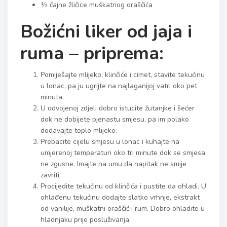
½ čajne žličice muškatnog oraščića
Božićni liker od jaja i
ruma – priprema:
Pomiješajte mlijeko, klinčiće i cimet, stavite tekućinu
u lonac, pa ju ugrijte na najlaganijoj vatri oko pet
minuta.
U odvojenoj zdjeli dobro istucite žutanjke i šećer
dok ne dobijete pjenastu smjesu, pa im polako
dodavajte toplo mlijeko.
Prebacite cijelu smjesu u lonac i kuhajte na
umjerenoj temperaturi oko tri minute dok se smjesa
ne zgusne. Imajte na umu da napitak ne smije
zavriti.
Procijedite tekućinu od klinčića i pustite da ohladi. U
ohlađenu tekućinu dodajte slatko vrhnje, ekstrakt
od vanilije, muškatni oraščić i rum. Dobro ohladite u
hladnjaku prije posluživanja.