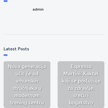
admin
Latest Posts
Nova generacija
Espresso
učit će od
Martini: Koktel
vrhunskih
koji se poslužuje
stručnjaka u
za zdravlje,
modernom
sreću i
trening centru
bogatstvo