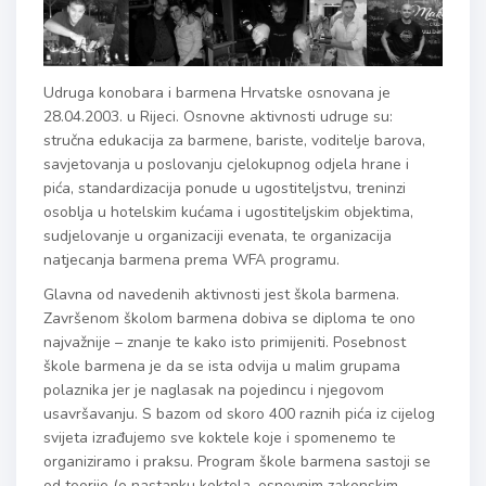
Udruga konobara i barmena Hrvatske osnovana je
28.04.2003. u Rijeci. Osnovne aktivnosti udruge su:
stručna edukacija za barmene, bariste, voditelje barova,
savjetovanja u poslovanju cjelokupnog odjela hrane i
pića, standardizacija ponude u ugostiteljstvu, treninzi
osoblja u hotelskim kućama i ugostiteljskim objektima,
sudjelovanje u organizaciji evenata, te organizacija
natjecanja barmena prema WFA programu.
Glavna od navedenih aktivnosti jest škola barmena.
Završenom školom barmena dobiva se diploma te ono
najvažnije – znanje te kako isto primijeniti. Posebnost
škole barmena je da se ista odvija u malim grupama
polaznika jer je naglasak na pojedincu i njegovom
usavršavanju. S bazom od skoro 400 raznih pića iz cijelog
svijeta izrađujemo sve koktele koje i spomenemo te
organiziramo i praksu. Program škole barmena sastoji se
od teorije (o nastanku koktela, osnovnim zakonskim