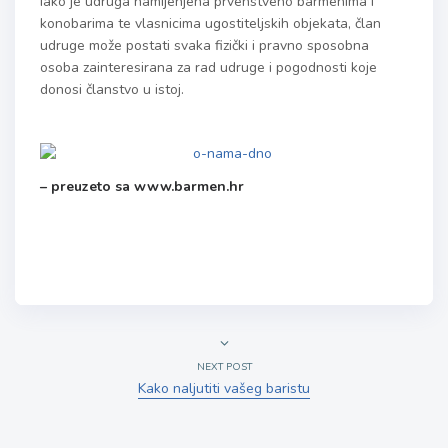
Iako je udruga namijenjena prvenstveno barmenima i
konobarima te vlasnicima ugostiteljskih objekata, član
udruge može postati svaka fizički i pravno sposobna
osoba zainteresirana za rad udruge i pogodnosti koje
donosi članstvo u istoj.
– preuzeto sa www.barmen.hr
NEXT POST
Kako naljutiti vašeg baristu