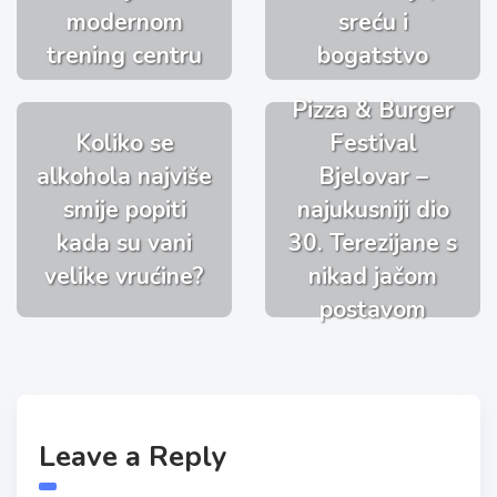
modernom
sreću i
trening centru
bogatstvo
Pizza & Burger
Koliko se
Festival
alkohola najviše
Bjelovar –
smije popiti
najukusniji dio
kada su vani
30. Terezijane s
velike vrućine?
nikad jačom
postavom
Leave a Reply