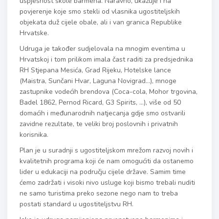
uspješnost škole barmena. Naravno, ukazuje i na
povjerenje koje smo stekli od vlasnika ugostiteljskih
objekata duž cijele obale, ali i van granica Republike
Hrvatske.
Udruga je također sudjelovala na mnogim eventima u
Hrvatskoj i tom prilikom imala čast raditi za predsjednika
RH Stjepana Mesića, Grad Rijeku, Hotelske lance
(Maistra, Sunčani Hvar, Laguna Novigrad…), mnoge
zastupnike vodećih brendova (Coca-cola, Mohor trgovina,
Badel 1862, Pernod Ricard, G3 Spirits, …), više od 50
domaćih i međunarodnih natjecanja gdje smo ostvarili
zavidne rezultate, te veliki broj poslovnih i privatnih
korisnika.
Plan je u suradnji s ugostiteljskom mrežom razvoj novih i
kvalitetnih programa koji će nam omogućiti da ostanemo
lider u edukaciji na području cijele države. Samim time
ćemo zadržati i visoki nivo usluge koji bismo trebali nuditi
ne samo turistima preko sezone nego nam to treba
postati standard u ugostiteljstvu RH.