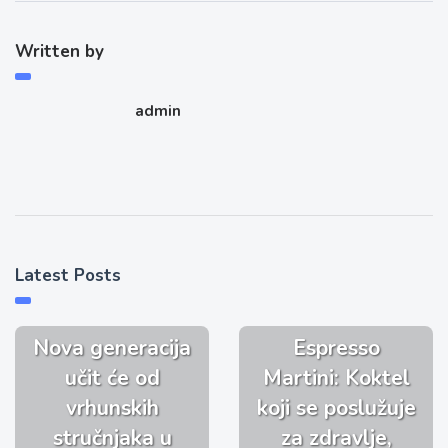
Written by
admin
Latest Posts
Nova generacija
Espresso
učit će od
Martini: Koktel
vrhunskih
koji se poslužuje
stručnjaka u
za zdravlje,