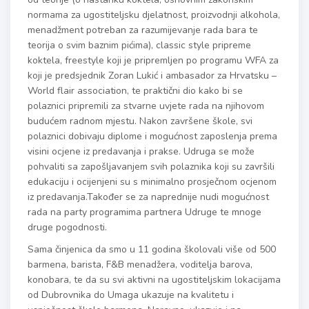
normama za ugostiteljsku djelatnost, proizvodnji alkohola,
menadžment potreban za razumijevanje rada bara te
teorija o svim baznim pićima), classic style pripreme
koktela, freestyle koji je pripremljen po programu WFA za
koji je predsjednik Zoran Lukić i ambasador za Hrvatsku –
World flair association, te praktični dio kako bi se
polaznici pripremili za stvarne uvjete rada na njihovom
budućem radnom mjestu. Nakon završene škole, svi
polaznici dobivaju diplome i mogućnost zaposlenja prema
visini ocjene iz predavanja i prakse. Udruga se može
pohvaliti sa zapošljavanjem svih polaznika koji su završili
edukaciju i ocijenjeni su s minimalno prosječnom ocjenom
iz predavanja.Također se za naprednije nudi mogućnost
rada na party programima partnera Udruge te mnoge
druge pogodnosti.
Sama činjenica da smo u 11 godina školovali više od 500
barmena, barista, F&B menadžera, voditelja barova,
konobara, te da su svi aktivni na ugostiteljskim lokacijama
od Dubrovnika do Umaga ukazuje na kvalitetu i