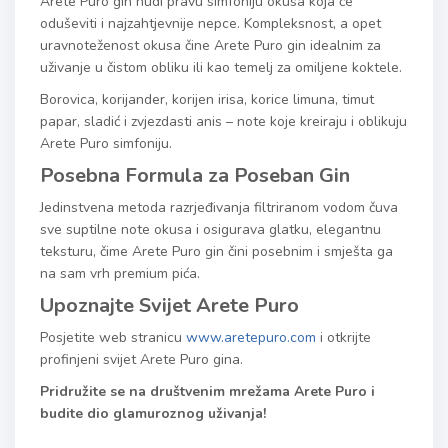
Arete Puro gin nudi pravu simfoniju okusa koja će
oduševiti i najzahtjevnije nepce. Kompleksnost, a opet
uravnoteženost okusa čine Arete Puro gin idealnim za
uživanje u čistom obliku ili kao temelj za omiljene koktele.
Borovica, korijander, korijen irisa, korice limuna, timut
papar, sladić i zvjezdasti anis – note koje kreiraju i oblikuju
Arete Puro simfoniju.
Posebna Formula za Poseban Gin
Jedinstvena metoda razrjeđivanja filtriranom vodom čuva
sve suptilne note okusa i osigurava glatku, elegantnu
teksturu, čime Arete Puro gin čini posebnim i smješta ga
na sam vrh premium pića.
Upoznajte Svijet Arete Puro
Posjetite web stranicu
www.aretepuro.com
i otkrijte
profinjeni svijet Arete Puro gina.
Pridružite se na društvenim mrežama Arete Puro i
budite dio glamuroznog uživanja!