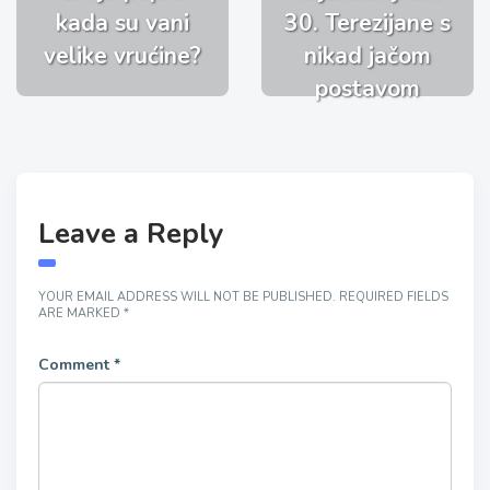
kada su vani
30. Terezijane s
velike vrućine?
nikad jačom
postavom
Leave a Reply
YOUR EMAIL ADDRESS WILL NOT BE PUBLISHED.
REQUIRED FIELDS
ARE MARKED
*
Comment
*