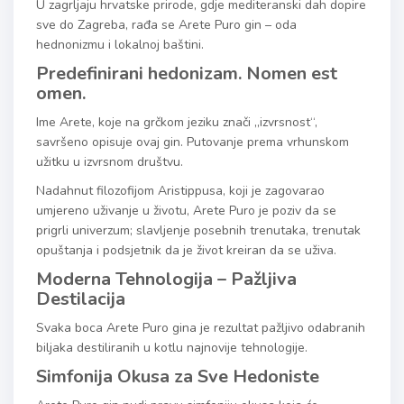
U zagrljaju hrvatske prirode, gdje mediteranski dah dopire
sve do Zagreba, rađa se Arete Puro gin – oda
hednonizmu i lokalnoj baštini.
Predefinirani hedonizam. Nomen est
omen.
Ime Arete, koje na grčkom jeziku znači „izvrsnost“,
savršeno opisuje ovaj gin. Putovanje prema vrhunskom
užitku u izvrsnom društvu.
Nadahnut filozofijom Aristippusa, koji je zagovarao
umjereno uživanje u životu, Arete Puro je poziv da se
prigrli univerzum; slavljenje posebnih trenutaka, trenutak
opuštanja i podsjetnik da je život kreiran da se uživa.
Moderna Tehnologija – Pažljiva
Destilacija
Svaka boca Arete Puro gina je rezultat pažljivo odabranih
biljaka destiliranih u kotlu najnovije tehnologije.
Simfonija Okusa za Sve Hedoniste