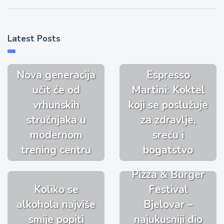
Latest Posts
Nova generacija
Espresso
učit će od
Martini: Koktel
vrhunskih
koji se poslužuje
stručnjaka u
za zdravlje,
modernom
sreću i
trening centru
bogatstvo
Pizza & Burger
Koliko se
Festival
alkohola najviše
Bjelovar –
smije popiti
najukusniji dio