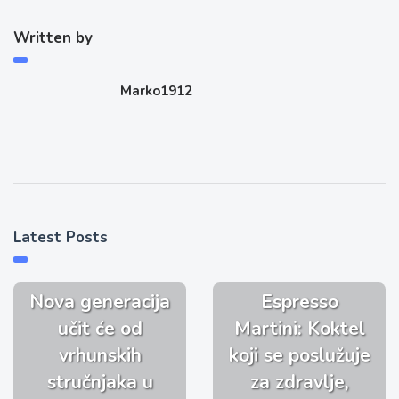
Written by
Marko1912
Latest Posts
Nova generacija
Espresso
učit će od
Martini: Koktel
vrhunskih
koji se poslužuje
stručnjaka u
za zdravlje,