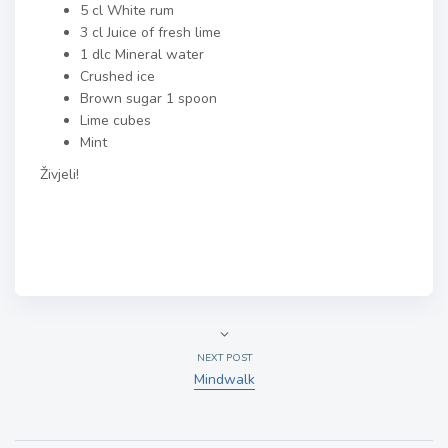
5 cl White rum
3 cl Juice of fresh lime
1 dlc Mineral water
Crushed ice
Brown sugar 1 spoon
Lime cubes
Mint
Živjeli!
NEXT POST
Mindwalk