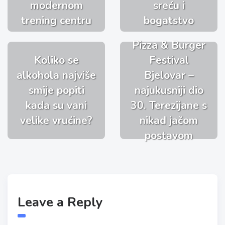
modernom
sreću i
trening centru
bogatstvo
Pizza & Burger
Koliko se
Festival
alkohola najviše
Bjelovar –
smije popiti
najukusniji dio
kada su vani
30. Terezijane s
velike vrućine?
nikad jačom
postavom
Leave a Reply